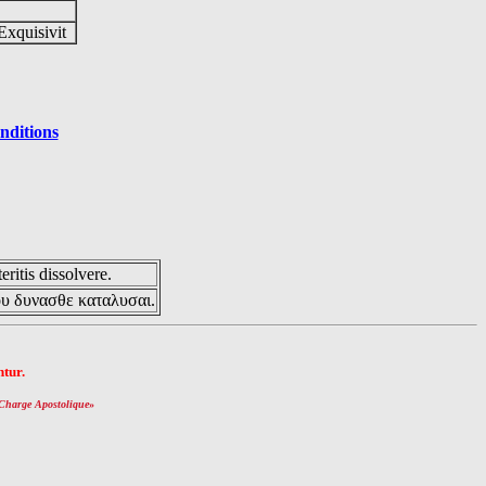
Exquisivit
nditions
eritis dissolvere.
ου δυνασθε καταλυσαι.
tur.
Charge Apostolique
»