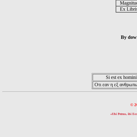
Magnit
Ex Libr
By down
Si est ex hominib
Οτι εαν η εξ ανθρωπω
© 2
«Ubi Petrus, ibi Ecc