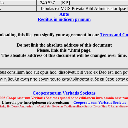
udo
240.537 [KB]
is
Tabulas ex MGS Privata Bibl Administator Ipse 
Ante
Reditus in indicem primum
loading this file, you signify your agreement to our
Terms and Co
Do not link the absolute address of this document
Please, link this *.html page.
The absolute address of this document will be changed over time.
us consilium hoc aut opus hoc, dissolvetur; si vero ex Deo est, non pot
ν η βουλη αυτη η το εργον τουτο καταλυθησεται ει δε εκ θεου εστιν 
Cooperatorum Veritatis Societas
006 Cooperatorum Veritatis Societas quoad hanc editionem iura omnia asservan
Litterula per inscriptionem electronicam:
Cooperatorum Veritatis Societas
lesia, ibi Deus» Ambrosius ... «Amici Veri Ecclesiae Traditionalistae Sunt.» Divus Pius X Papa: «
Notre 