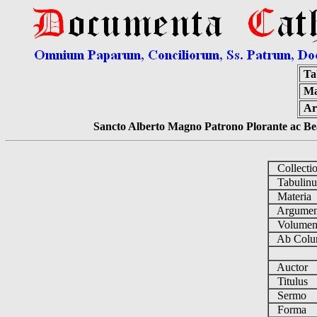
Ta
Ma
Ar
Sancto Alberto Magno Patrono Plorante ac Bea
Collecti
Tabulin
Materia
Argume
Volume
Ab Colu
Auctor
Titulus
Sermo
Forma