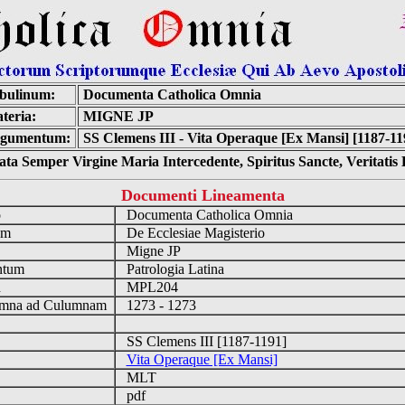
bulinum:
Documenta Catholica Omnia
teria:
MIGNE JP
gumentum:
SS Clemens III - Vita Operaque [Ex Mansi] [1187-11
ta Semper Virgine Maria Intercedente, Spiritus Sancte, Veritati
Documenti Lineamenta
o
Documenta Catholica Omnia
um
De Ecclesiae Magisterio
Migne JP
ntum
Patrologia Latina
n
MPL204
mna ad Culumnam
1273 - 1273
SS Clemens III [1187-1191]
Vita Operaque [Ex Mansi]
MLT
pdf