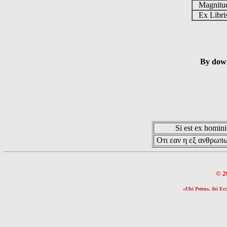
Magnit
Ex Libr
By down
Si est ex hominib
Οτι εαν η εξ ανθρωπω
© 2
«Ubi Petrus, ibi Ecc