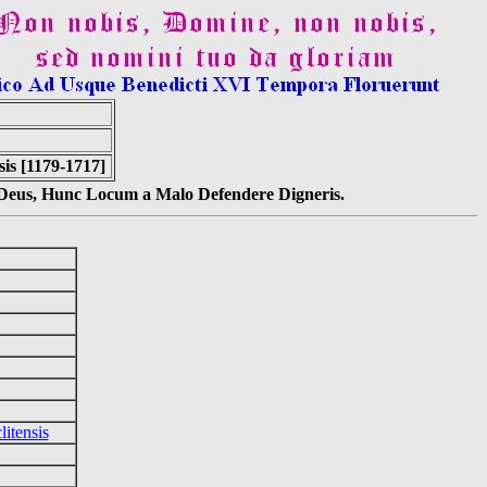
is [1179-1717]
s Deus, Hunc Locum a Malo Defendere Digneris.
litensis