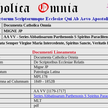
Documenta Catholica Omnia
MIGNE JP
:
AA VV - Series Abbatissarum Parthenonis S Spiritus Paraclitens
ta Semper Virgine Maria Intercedente, Spiritus Sancte, Veritati
Documenti Lineamenta
o
Documenta Catholica Omnia
um
De Scriptoribus Ecclesiae Relatis
Migne JP
ntum
Patrologia Latina
n
MPL178
mna ad Culumnam
1849 - 1852B
AA VV [1179-1717]
Series Abbatissarum Parthenonis S Spiritus Parac
MLT
pdf