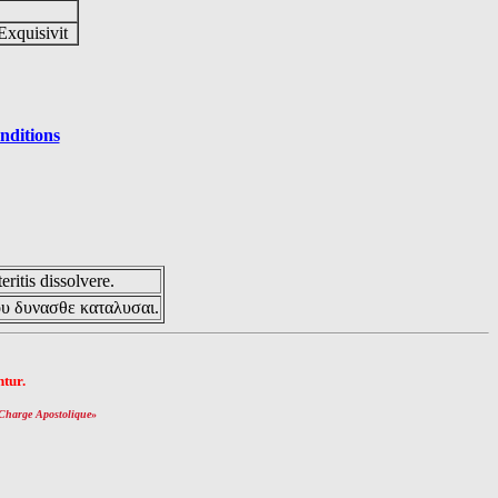
Exquisivit
nditions
eritis dissolvere.
ου δυνασθε καταλυσαι.
tur.
Charge Apostolique
»