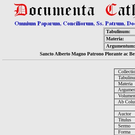
Tabulinum:
Materia:
Argumentum
Sancto Alberto Magno Patrono Plorante ac Bea
Collecti
Tabulin
Materia
Argume
Volume
Ab Colu
Auctor
Titulus
Sermo
Forma