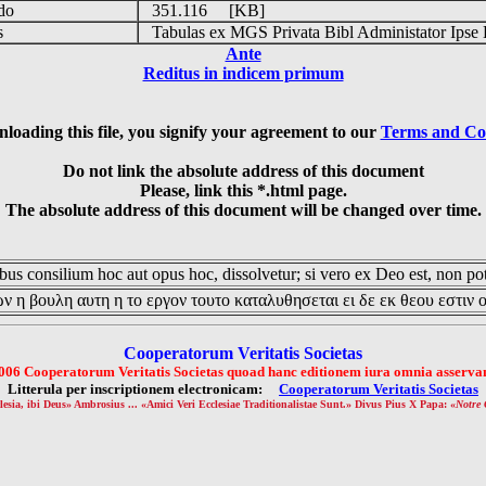
udo
351.116 [KB]
is
Tabulas ex MGS Privata Bibl Administator Ipse 
Ante
Reditus in indicem primum
loading this file, you signify your agreement to our
Terms and Co
Do not link the absolute address of this document
Please, link this *.html page.
The absolute address of this document will be changed over time.
us consilium hoc aut opus hoc, dissolvetur; si vero ex Deo est, non pot
ν η βουλη αυτη η το εργον τουτο καταλυθησεται ει δε εκ θεου εστιν 
Cooperatorum Veritatis Societas
006 Cooperatorum Veritatis Societas quoad hanc editionem iura omnia asservan
Litterula per inscriptionem electronicam:
Cooperatorum Veritatis Societas
lesia, ibi Deus» Ambrosius ... «Amici Veri Ecclesiae Traditionalistae Sunt.» Divus Pius X Papa: «
Notre 