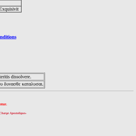
Exquisivit
nditions
eritis dissolvere.
ου δυνασθε καταλυσαι.
tur.
Charge Apostolique
»