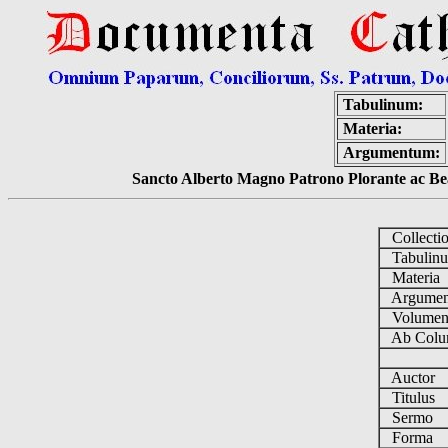
Tabulinum:
Materia:
Argumentum:
Sancto Alberto Magno Patrono Plorante ac Bea
Collecti
Tabulin
Materia
Argume
Volume
Ab Colu
Auctor
Titulus
Sermo
Forma