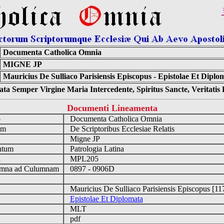
Documenta Catholica Omnia
MIGNE JP
Mauricius De Sulliaco Parisiensis Episcopus - Epistolae Et Diplo
ta Semper Virgine Maria Intercedente, Spiritus Sancte, Veritati
Documenti Lineamenta
o
Documenta Catholica Omnia
um
De Scriptoribus Ecclesiae Relatis
Migne JP
ntum
Patrologia Latina
n
MPL205
mna ad Culumnam
0897 - 0906D
Mauricius De Sulliaco Parisiensis Episcopus [1
Epistolae Et Diplomata
MLT
pdf