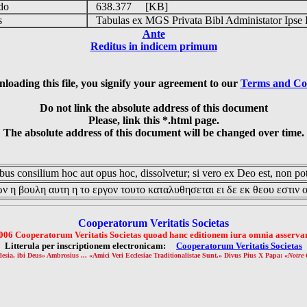
udo
638.377 [KB]
is
Tabulas ex MGS Privata Bibl Administator Ipse 
Ante
Reditus in indicem primum
loading this file, you signify your agreement to our
Terms and Co
Do not link the absolute address of this document
Please, link this *.html page.
The absolute address of this document will be changed over time.
us consilium hoc aut opus hoc, dissolvetur; si vero ex Deo est, non pot
ν η βουλη αυτη η το εργον τουτο καταλυθησεται ει δε εκ θεου εστιν 
Cooperatorum Veritatis Societas
006 Cooperatorum Veritatis Societas quoad hanc editionem iura omnia asservan
Litterula per inscriptionem electronicam:
Cooperatorum Veritatis Societas
lesia, ibi Deus» Ambrosius ... «Amici Veri Ecclesiae Traditionalistae Sunt.» Divus Pius X Papa: «
Notre 