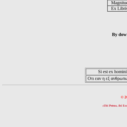
Magnit
Ex Libr
By down
Si est ex hominib
Οτι εαν η εξ ανθρωπω
© 2
«Ubi Petrus, ibi Ecc