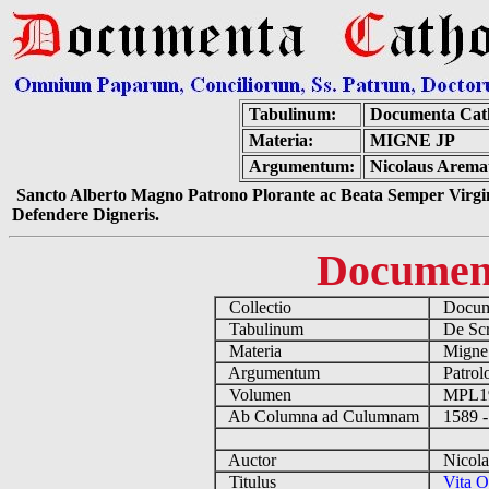
Tabulinum:
Documenta Cat
Materia:
MIGNE JP
Argumentum:
Nicolaus Aremat
Sancto Alberto Magno Patrono Plorante ac Beata Semper Virgin
Defendere Digneris.
Documen
Collectio
Docume
Tabulinum
De Scri
Materia
Migne
Argumentum
Patrolo
Volumen
MPL1
Ab Columna ad Culumnam
1589 -
Auctor
Nicolau
Titulus
Vita O