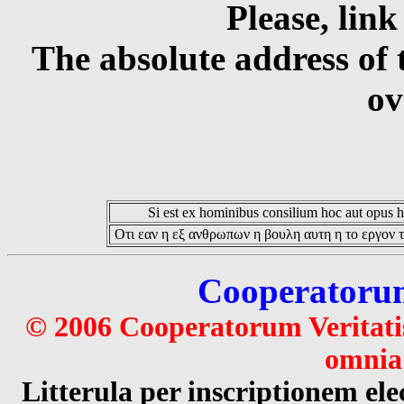
Please, link
The absolute address of 
ov
Si est ex hominibus consilium hoc aut opus hoc
Οτι εαν η εξ ανθρωπων η βουλη αυτη η το εργον τ
Cooperatorum 
© 2006 Cooperatorum Veritatis
omnia 
Litterula per inscriptionem 