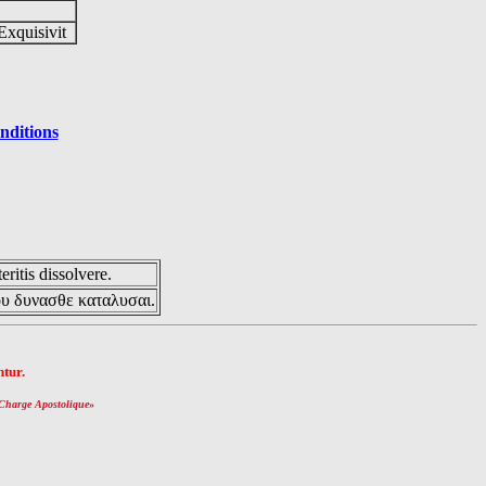
Exquisivit
nditions
eritis dissolvere.
ου δυνασθε καταλυσαι.
tur.
Charge Apostolique
»