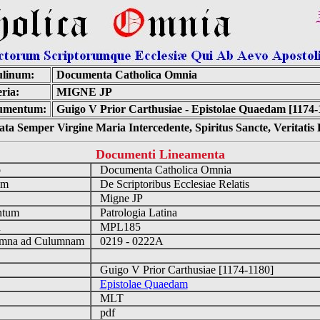
linum:
Documenta Catholica Omnia
ria:
MIGNE JP
umentum:
Guigo V Prior Carthusiae - Epistolae Quaedam [1174-
ta Semper Virgine Maria Intercedente, Spiritus Sancte, Veritati
Documenti Lineamenta
o
Documenta Catholica Omnia
um
De Scriptoribus Ecclesiae Relatis
Migne JP
ntum
Patrologia Latina
n
MPL185
mna ad Culumnam
0219 - 0222A
Guigo V Prior Carthusiae [1174-1180]
Epistolae Quaedam
MLT
pdf