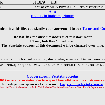
udo
311.879 [KB]
is
Tabulas ex MGS Privata Bibl Administator Ipse 
Ante
Reditus in indicem primum
loading this file, you signify your agreement to our
Terms and Co
Do not link the absolute address of this document
Please, link this *.html page.
The absolute address of this document will be changed over time.
us consilium hoc aut opus hoc, dissolvetur; si vero ex Deo est, non pot
ν η βουλη αυτη η το εργον τουτο καταλυθησεται ει δε εκ θεου εστιν 
Cooperatorum Veritatis Societas
006 Cooperatorum Veritatis Societas quoad hanc editionem iura omnia asservan
Litterula per inscriptionem electronicam:
Cooperatorum Veritatis Societas
lesia, ibi Deus» Ambrosius ... «Amici Veri Ecclesiae Traditionalistae Sunt.» Divus Pius X Papa: «
Notre 