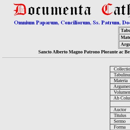
Tabu
Mate
Arg
Sancto Alberto Magno Patrono Plorante ac Bea
Collecti
Tabulin
Materia
Argume
Volume
Ab Colu
Auctor
Titulus
Sermo
Forma