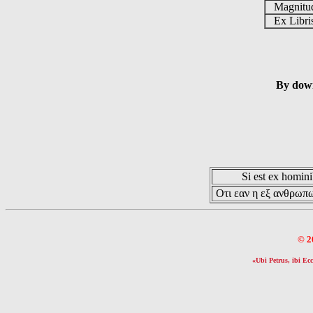
Magnit
Ex Libr
By down
Si est ex hominib
Οτι εαν η εξ ανθρωπω
© 2
«Ubi Petrus, ibi Ecc