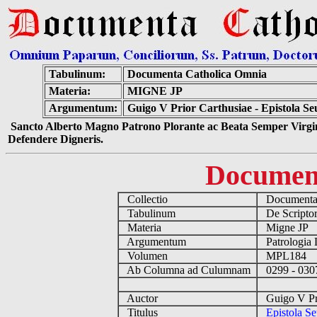
Tabulinum:
Documenta Catholica Omnia
Materia:
MIGNE JP
Argumentum:
Guigo V Prior Carthusiae - Epistola Se
Sancto Alberto Magno Patrono Plorante ac Beata Semper Virgin
Defendere Digneris.
Documen
Collectio
Documenta 
Tabulinum
De Scriptori
Materia
Migne JP
Argumentum
Patrologia 
Volumen
MPL184
Ab Columna ad Culumnam
0299 - 03
Auctor
Guigo V Pri
Titulus
Epistola S