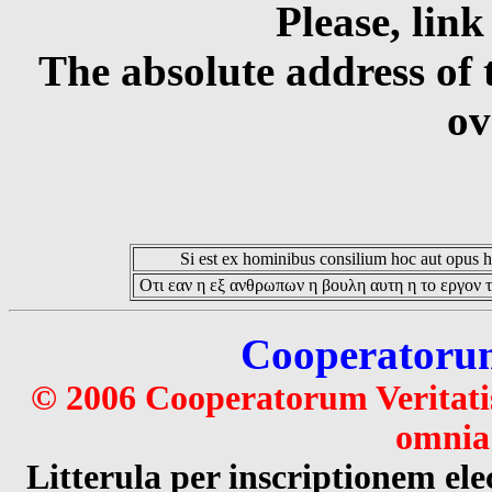
Please, link
The absolute address of 
ov
Si est ex hominibus consilium hoc aut opus hoc
Οτι εαν η εξ ανθρωπων η βουλη αυτη η το εργον τ
Cooperatorum 
© 2006 Cooperatorum Veritatis
omnia 
Litterula per inscriptionem 