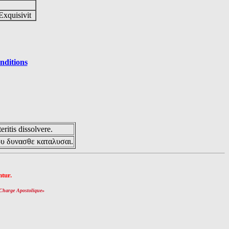
Exquisivit
nditions
eritis dissolvere.
ου δυνασθε καταλυσαι.
tur.
Charge Apostolique
»