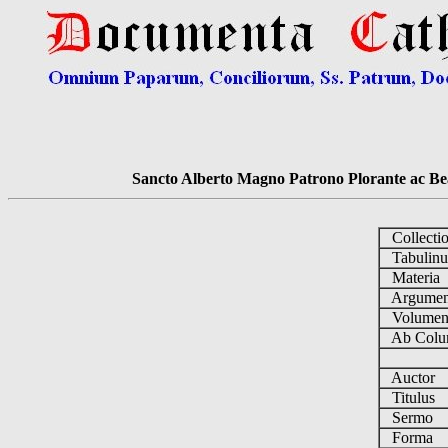
Sancto Alberto Magno Patrono Plorante ac Bea
Collecti
Tabulin
Materia
Argume
Volume
Ab Colu
Auctor
Titulus
Sermo
Forma