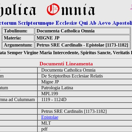
Tabulinum:
Documenta Catholica Omnia
Materia:
MIGNE JP
Argumentum:
Petrus SRE Cardinalis - Epistolae [1173-1182]
ta Semper Virgine Maria Intercedente, Spiritus Sancte, Veritati
Documenti Lineamenta
o
Documenta Catholica Omnia
um
De Scriptoribus Ecclesiae Relatis
Migne JP
ntum
Patrologia Latina
n
MPL199
mna ad Culumnam
1119 - 1124D
Petrus SRE Cardinalis [1173-1182]
Epistolae
MLT
pdf