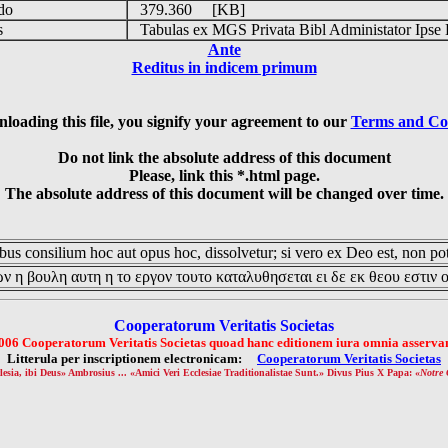
udo
379.360 [KB]
is
Tabulas ex MGS Privata Bibl Administator Ipse 
Ante
Reditus in indicem primum
loading this file, you signify your agreement to our
Terms and Co
Do not link the absolute address of this document
Please, link this *.html page.
The absolute address of this document will be changed over time.
us consilium hoc aut opus hoc, dissolvetur; si vero ex Deo est, non pot
ν η βουλη αυτη η το εργον τουτο καταλυθησεται ει δε εκ θεου εστιν 
Cooperatorum Veritatis Societas
006 Cooperatorum Veritatis Societas quoad hanc editionem iura omnia asservan
Litterula per inscriptionem electronicam:
Cooperatorum Veritatis Societas
lesia, ibi Deus» Ambrosius ... «Amici Veri Ecclesiae Traditionalistae Sunt.» Divus Pius X Papa: «
Notre 