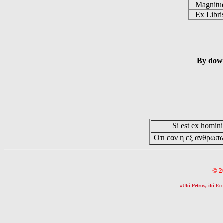
Magnit
Ex Libr
By down
Si est ex hominib
Οτι εαν η εξ ανθρωπω
© 2
«Ubi Petrus, ibi Ecc