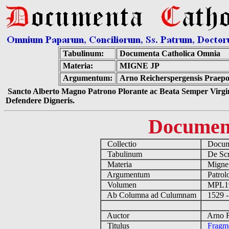
Tabulinum:
Documenta Catholica Omnia
Materia:
MIGNE JP
Argumentum:
Arno Reicherspergensis Praep
Sancto Alberto Magno Patrono Plorante ac Beata Semper Virgin
Defendere Digneris.
Documen
Collectio
Docume
Tabulinum
De Scri
Materia
Migne
Argumentum
Patrolo
Volumen
MPL1
Ab Columna ad Culumnam
1529 -
Auctor
Arno Re
Titulus
Fragm