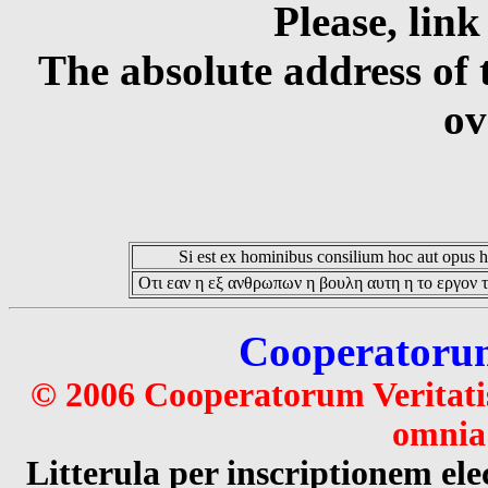
Please, link
The absolute address of 
ov
Si est ex hominibus consilium hoc aut opus hoc
Οτι εαν η εξ ανθρωπων η βουλη αυτη η το εργον τ
Cooperatorum 
© 2006 Cooperatorum Veritatis
omnia 
Litterula per inscriptionem 