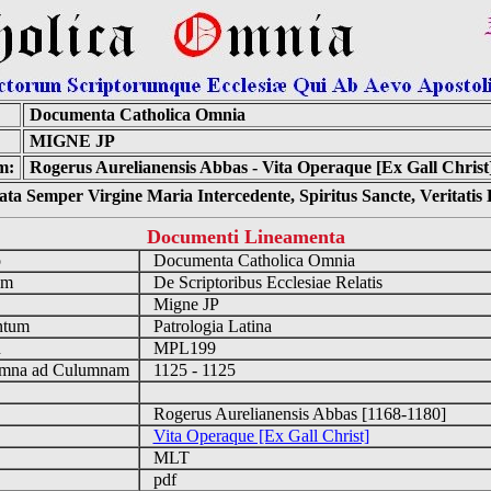
Documenta Catholica Omnia
MIGNE JP
m:
Rogerus Aurelianensis Abbas - Vita Operaque [Ex Gall Christ]
ta Semper Virgine Maria Intercedente, Spiritus Sancte, Veritati
Documenti Lineamenta
o
Documenta Catholica Omnia
um
De Scriptoribus Ecclesiae Relatis
Migne JP
ntum
Patrologia Latina
n
MPL199
mna ad Culumnam
1125 - 1125
Rogerus Aurelianensis Abbas [1168-1180]
Vita Operaque [Ex Gall Christ]
MLT
pdf