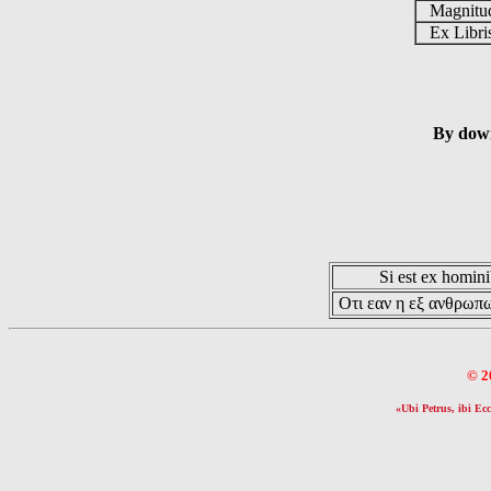
Magnit
Ex Libr
By down
Si est ex hominib
Οτι εαν η εξ ανθρωπω
© 2
«Ubi Petrus, ibi Ecc