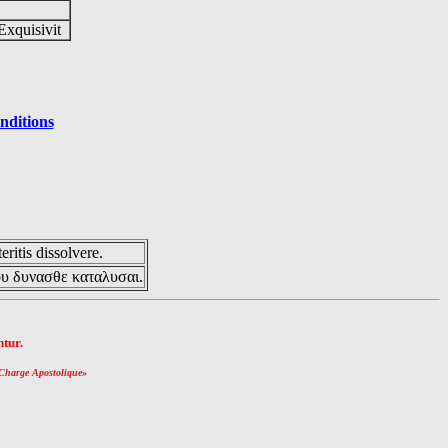
Exquisivit
nditions
eritis dissolvere.
ου δυνασθε καταλυσαι.
tur.
Charge Apostolique
»