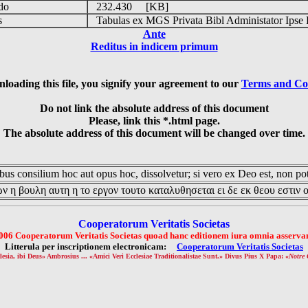
udo
232.430 [KB]
is
Tabulas ex MGS Privata Bibl Administator Ipse 
Ante
Reditus in indicem primum
loading this file, you signify your agreement to our
Terms and Co
Do not link the absolute address of this document
Please, link this *.html page.
The absolute address of this document will be changed over time.
us consilium hoc aut opus hoc, dissolvetur; si vero ex Deo est, non pot
ν η βουλη αυτη η το εργον τουτο καταλυθησεται ει δε εκ θεου εστιν 
Cooperatorum Veritatis Societas
006 Cooperatorum Veritatis Societas quoad hanc editionem iura omnia asservan
Litterula per inscriptionem electronicam:
Cooperatorum Veritatis Societas
lesia, ibi Deus» Ambrosius ... «Amici Veri Ecclesiae Traditionalistae Sunt.» Divus Pius X Papa: «
Notre 