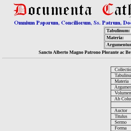
Tabulinum:
Materia:
Argumentu
Sancto Alberto Magno Patrono Plorante ac Bea
Collecti
Tabulin
Materia
Argume
Volume
Ab Colu
Auctor
Titulus
Sermo
Forma