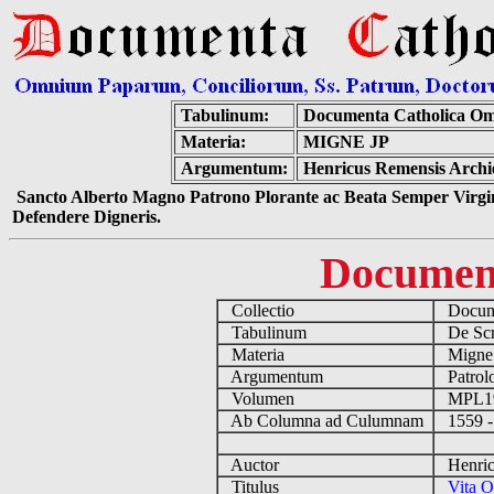
Tabulinum:
Documenta Catholica Om
Materia:
MIGNE JP
Argumentum:
Henricus Remensis Archie
Sancto Alberto Magno Patrono Plorante ac Beata Semper Virgin
Defendere Digneris.
Documen
Collectio
Docume
Tabulinum
De Scri
Materia
Migne
Argumentum
Patrolo
Volumen
MPL1
Ab Columna ad Culumnam
1559 -
Auctor
Henricu
Titulus
Vita O