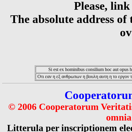
Please, link
The absolute address of 
ov
Si est ex hominibus consilium hoc aut opus hoc
Οτι εαν η εξ ανθρωπων η βουλη αυτη η το εργον τ
Cooperatorum 
© 2006 Cooperatorum Veritatis
omnia 
Litterula per inscriptionem 