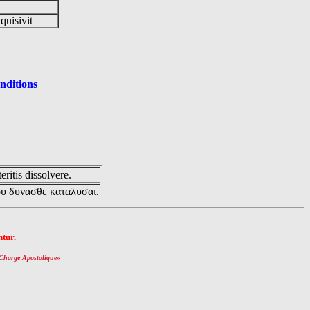
quisivit
nditions
eritis dissolvere.
ου δυνασθε καταλυσαι.
tur.
Charge Apostolique
»