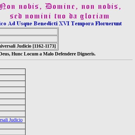
iversali Judicio [1162-1173]
s Deus, Hunc Locum a Malo Defendere Digneris.
rsali Judicio