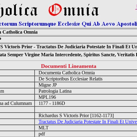
 Catholica Omnia
P
 Victoris Prior - Tractatus De Judiciaria Potestate In Finali Et Un
ta Semper Virgine Maria Intercedente, Spiritus Sancte, Veritati
Documenti Lineamenta
Documenta Catholica Omnia
m
De Scriptoribus Ecclesiae Relatis
Migne JP
um
Patrologia Latina
MPL196
a ad Culumnam
1177 - 1186D
Richardus S Victoris Prior [1162-1173]
Tractatus De Judiciaria Potestate In Finali Et Unive
MLT
pdf