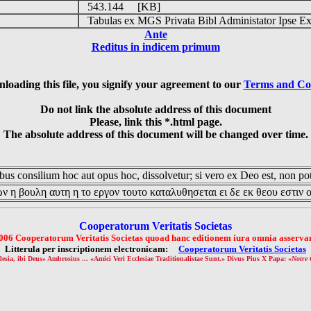
o
543.144 [KB]
Tabulas ex MGS Privata Bibl Administator Ipse Ex
Ante
Reditus in indicem primum
loading this file, you signify your agreement to our
Terms and Co
Do not link the absolute address of this document
Please, link this *.html page.
The absolute address of this document will be changed over time.
us consilium hoc aut opus hoc, dissolvetur; si vero ex Deo est, non pot
ν η βουλη αυτη η το εργον τουτο καταλυθησεται ει δε εκ θεου εστιν 
Cooperatorum Veritatis Societas
006 Cooperatorum Veritatis Societas quoad hanc editionem iura omnia asservan
Litterula per inscriptionem electronicam:
Cooperatorum Veritatis Societas
lesia, ibi Deus» Ambrosius ... «Amici Veri Ecclesiae Traditionalistae Sunt.» Divus Pius X Papa: «
Notre 