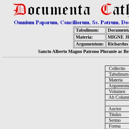
Tabulinum:
Documenta
Materia:
MIGNE J
Argumentum:
Richardus S
Sancto Alberto Magno Patrono Plorante ac Bea
Collectio
Tabulinu
Materia
Argument
Volumen
Ab Column
Auctor
Titulus
Sermo
Forma