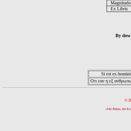
Magnitud
Ex Libris
By down
Si est ex hominib
Οτι εαν η εξ ανθρωπω
© 2
«Ubi Petrus, ibi Ecc