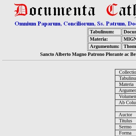
Tabulinum:
Docum
Materia:
MIGN
Argumentum:
Thoma
Sancto Alberto Magno Patrono Plorante ac Bea
Collecti
Tabulin
Materia
Argume
Volume
Ab Colu
Auctor
Titulus
Sermo
Forma