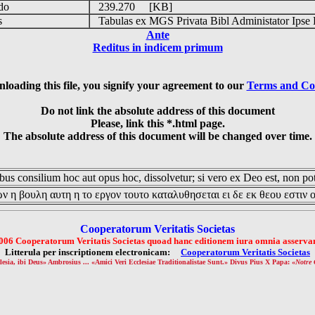
udo
239.270 [KB]
is
Tabulas ex MGS Privata Bibl Administator Ipse 
Ante
Reditus in indicem primum
loading this file, you signify your agreement to our
Terms and Co
Do not link the absolute address of this document
Please, link this *.html page.
The absolute address of this document will be changed over time.
us consilium hoc aut opus hoc, dissolvetur; si vero ex Deo est, non pot
ν η βουλη αυτη η το εργον τουτο καταλυθησεται ει δε εκ θεου εστιν 
Cooperatorum Veritatis Societas
006 Cooperatorum Veritatis Societas quoad hanc editionem iura omnia asservan
Litterula per inscriptionem electronicam:
Cooperatorum Veritatis Societas
lesia, ibi Deus» Ambrosius ... «Amici Veri Ecclesiae Traditionalistae Sunt.» Divus Pius X Papa: «
Notre 