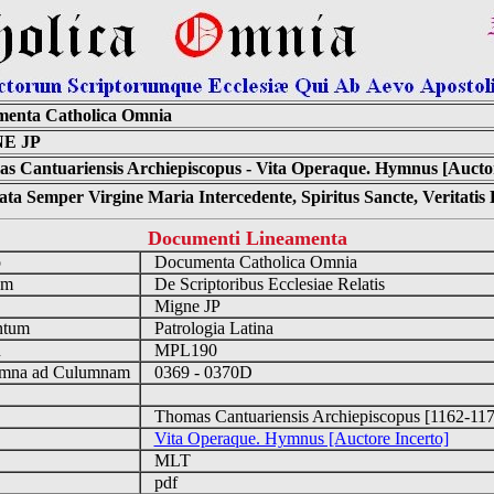
enta Catholica Omnia
E JP
s Cantuariensis Archiepiscopus - Vita Operaque. Hymnus [Auctor
ta Semper Virgine Maria Intercedente, Spiritus Sancte, Veritati
Documenti Lineamenta
o
Documenta Catholica Omnia
um
De Scriptoribus Ecclesiae Relatis
Migne JP
ntum
Patrologia Latina
n
MPL190
mna ad Culumnam
0369 - 0370D
Thomas Cantuariensis Archiepiscopus [1162-11
Vita Operaque. Hymnus [Auctore Incerto]
MLT
pdf