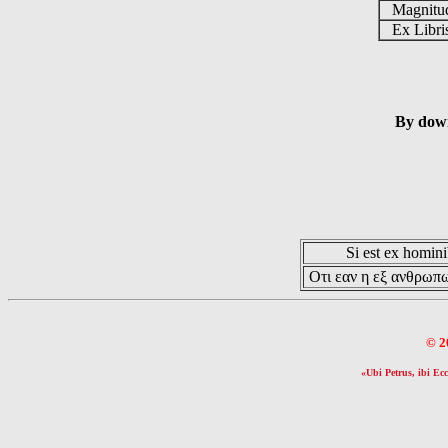
Magnit
Ex Libr
By down
Si est ex hominib
Οτι εαν η εξ ανθρωπω
© 2
«Ubi Petrus, ibi Ecc