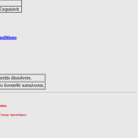
Exquisivit
nditions
eritis dissolvere.
ου δυνασθε καταλυσαι.
tur.
Charge Apostolique
»