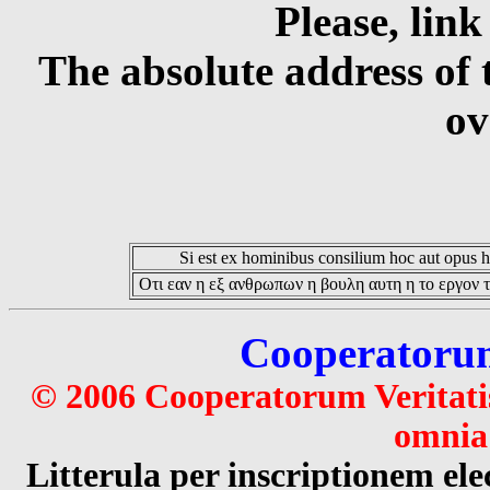
Please, link
The absolute address of 
ov
Si est ex hominibus consilium hoc aut opus hoc
Οτι εαν η εξ ανθρωπων η βουλη αυτη η το εργον τ
Cooperatorum 
© 2006 Cooperatorum Veritatis
omnia 
Litterula per inscriptionem 