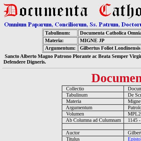
Tabulinum:
Documenta Catholica Omni
Materia:
MIGNE JP
Argumentum:
Gilbertus Foliot Londinensi
Sancto Alberto Magno Patrono Plorante ac Beata Semper Virgin
Defendere Digneris.
Documen
Collectio
Docume
Tabulinum
De Scri
Materia
Migne
Argumentum
Patrolo
Volumen
MPL2
Ab Columna ad Culumnam
1145 -
Auctor
Gilbert
Titulus
Episto