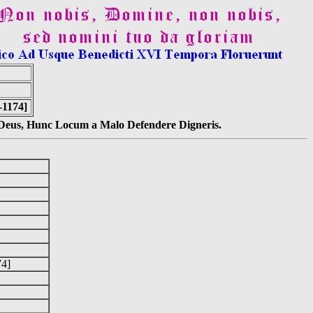
-1174]
s Deus, Hunc Locum a Malo Defendere Digneris.
174]