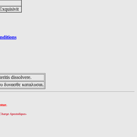
Exquisivit
nditions
eritis dissolvere.
ου δυνασθε καταλυσαι.
tur.
Charge Apostolique
»