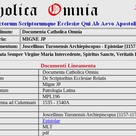
linum:
Documenta Catholica Omnia
ia:
MIGNE JP
mentum:
Joscellinus Turonensis Archiepiscopus - Epistolae [1157
ta Semper Virgine Maria Intercedente, Spiritus Sancte, Veritati
Documenti Lineamenta
o
Documenta Catholica Omnia
um
De Scriptoribus Ecclesiae Relatis
Migne JP
ntum
Patrologia Latina
n
MPL196
mna ad Culumnam
1535 - 1540A
Joscellinus Turonensis Archiepiscopus [1157-1
Epistolae
MLT
pdf