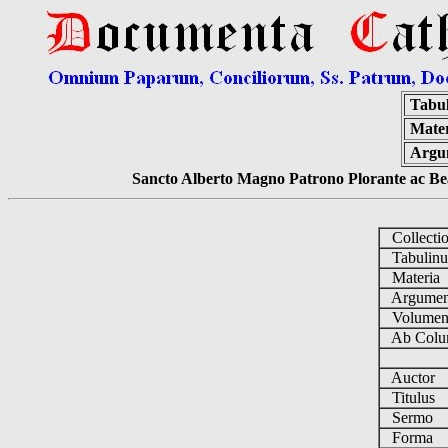
Tabu
Mater
Argu
Sancto Alberto Magno Patrono Plorante ac Bea
Collecti
Tabulin
Materia
Argume
Volume
Ab Colu
Auctor
Titulus
Sermo
Forma