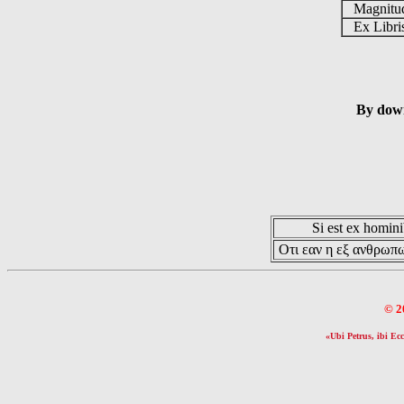
Magnit
Ex Libr
By down
Si est ex hominib
Οτι εαν η εξ ανθρωπω
© 2
«Ubi Petrus, ibi Ecc