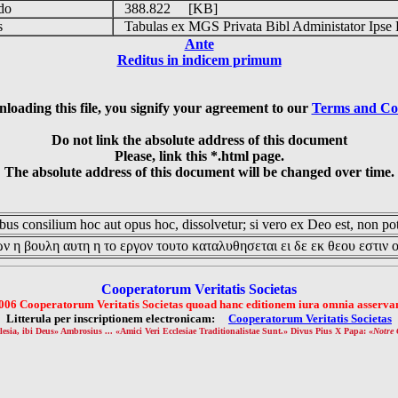
udo
388.822 [KB]
is
Tabulas ex MGS Privata Bibl Administator Ipse 
Ante
Reditus in indicem primum
loading this file, you signify your agreement to our
Terms and Co
Do not link the absolute address of this document
Please, link this *.html page.
The absolute address of this document will be changed over time.
us consilium hoc aut opus hoc, dissolvetur; si vero ex Deo est, non pot
ν η βουλη αυτη η το εργον τουτο καταλυθησεται ει δε εκ θεου εστιν 
Cooperatorum Veritatis Societas
006 Cooperatorum Veritatis Societas quoad hanc editionem iura omnia asservan
Litterula per inscriptionem electronicam:
Cooperatorum Veritatis Societas
lesia, ibi Deus» Ambrosius ... «Amici Veri Ecclesiae Traditionalistae Sunt.» Divus Pius X Papa: «
Notre 