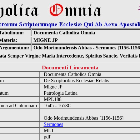
Tabulinum:
Documenta Catholica Omnia
Materia:
MIGNE JP
Argumentum:
Odo Morimundensis Abbas - Sermones [1156-1156
ta Semper Virgine Maria Intercedente, Spiritus Sancte, Veritati
Documenti Lineamenta
o
Documenta Catholica Omnia
um
De Scriptoribus Ecclesiae Relatis
Migne JP
ntum
Patrologia Latina
n
MPL188
mna ad Culumnam
1645 - 1658C
Odo Morimundensis Abbas [1156-1156]
Sermones
MLT
pdf