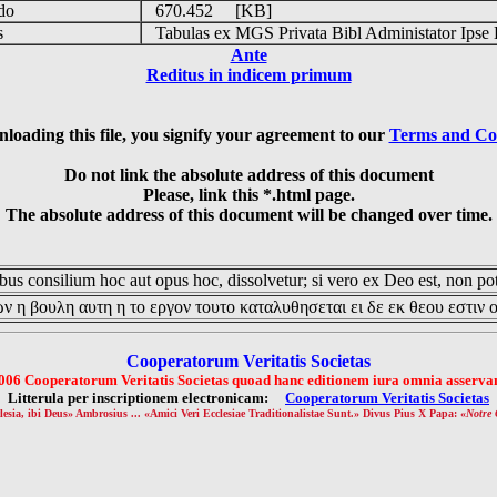
udo
670.452 [KB]
is
Tabulas ex MGS Privata Bibl Administator Ipse 
Ante
Reditus in indicem primum
loading this file, you signify your agreement to our
Terms and Co
Do not link the absolute address of this document
Please, link this *.html page.
The absolute address of this document will be changed over time.
us consilium hoc aut opus hoc, dissolvetur; si vero ex Deo est, non pot
ν η βουλη αυτη η το εργον τουτο καταλυθησεται ει δε εκ θεου εστιν 
Cooperatorum Veritatis Societas
006 Cooperatorum Veritatis Societas quoad hanc editionem iura omnia asservan
Litterula per inscriptionem electronicam:
Cooperatorum Veritatis Societas
lesia, ibi Deus» Ambrosius ... «Amici Veri Ecclesiae Traditionalistae Sunt.» Divus Pius X Papa: «
Notre 