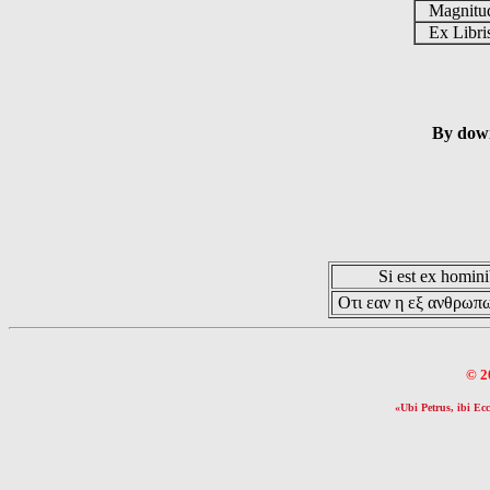
Magnit
Ex Libr
By down
Si est ex hominib
Οτι εαν η εξ ανθρωπω
© 2
«Ubi Petrus, ibi Ecc