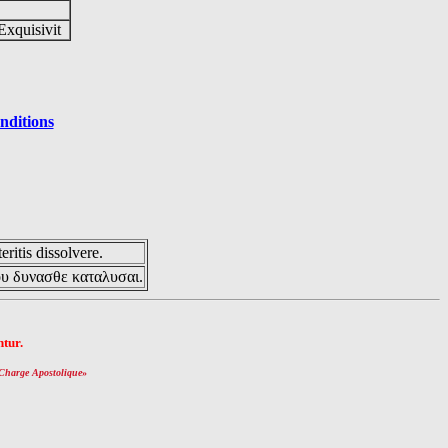
Exquisivit
nditions
eritis dissolvere.
ου δυνασθε καταλυσαι.
tur.
Charge Apostolique
»