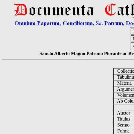
Sancto Alberto Magno Patrono Plorante ac Bea
Collecti
Tabulin
Materia
Argume
Volume
Ab Colu
Auctor
Titulus
Sermo
Forma