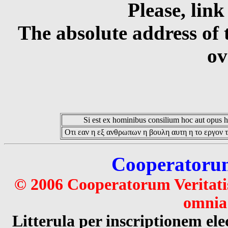
Please, link
The absolute address of 
ov
Si est ex hominibus consilium hoc aut opus hoc
Οτι εαν η εξ ανθρωπων η βουλη αυτη η το εργον τ
Cooperatorum 
© 2006 Cooperatorum Veritatis
omnia 
Litterula per inscriptionem 