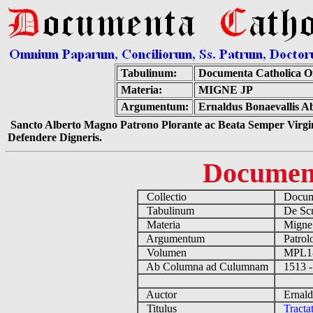
Tabulinum:
Documenta Catholica 
Materia:
MIGNE JP
Argumentum:
Ernaldus Bonaevallis A
Sancto Alberto Magno Patrono Plorante ac Beata Semper Virgin
Defendere Digneris.
Documen
Collectio
Docume
Tabulinum
De Scri
Materia
Migne
Argumentum
Patrolo
Volumen
MPL1
Ab Columna ad Culumnam
1513 -
Auctor
Ernaldu
Titulus
Tracta