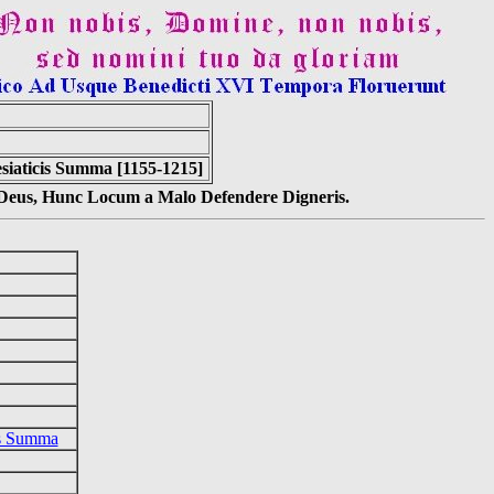
esiaticis Summa [1155-1215]
s Deus, Hunc Locum a Malo Defendere Digneris.
cis Summa