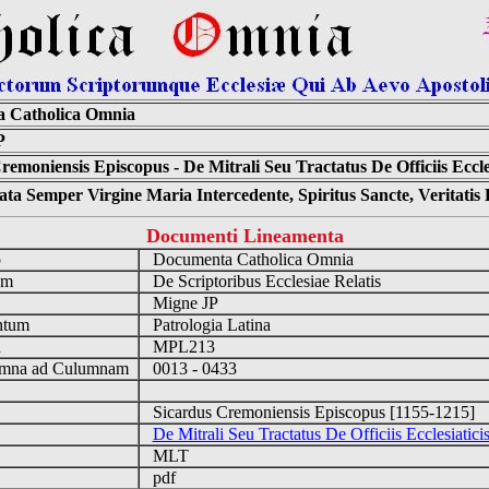
 Catholica Omnia
P
remoniensis Episcopus - De Mitrali Seu Tractatus De Officiis Eccl
ta Semper Virgine Maria Intercedente, Spiritus Sancte, Veritati
Documenti Lineamenta
o
Documenta Catholica Omnia
um
De Scriptoribus Ecclesiae Relatis
Migne JP
ntum
Patrologia Latina
n
MPL213
mna ad Culumnam
0013 - 0433
Sicardus Cremoniensis Episcopus [1155-1215]
De Mitrali Seu Tractatus De Officiis Ecclesiati
MLT
pdf