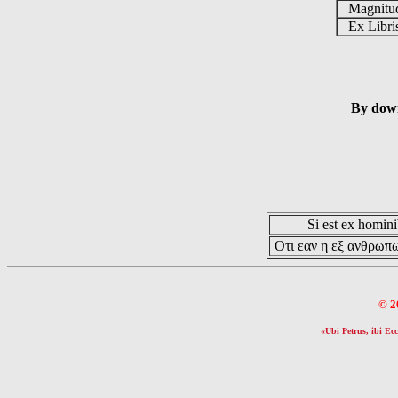
Magnit
Ex Libr
By down
Si est ex hominib
Οτι εαν η εξ ανθρωπω
© 2
«Ubi Petrus, ibi Ecc