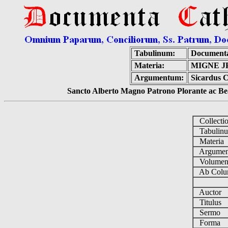
Tabulinum:
Documenta
Materia:
MIGNE J
Argumentum:
Sicardus C
Sancto Alberto Magno Patrono Plorante ac Bea
Collecti
Tabulin
Materia
Argume
Volume
Ab Colu
Auctor
Titulus
Sermo
Forma