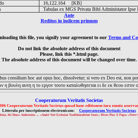
udo
16,122.164 [KB]
is
Tabulas ex MGS Privata Bibl Administator Ipse 
Ante
Reditus in indicem primum
loading this file, you signify your agreement to our
Terms and Co
Do not link the absolute address of this document
Please, link this *.html page.
The absolute address of this document will be changed over time.
us consilium hoc aut opus hoc, dissolvetur; si vero ex Deo est, non pot
ν η βουλη αυτη η το εργον τουτο καταλυθησεται ει δε εκ θεου εστιν 
Cooperatorum Veritatis Societas
006 Cooperatorum Veritatis Societas quoad hanc editionem iura omnia asservan
Litterula per inscriptionem electronicam:
Cooperatorum Veritatis Societas
lesia, ibi Deus» Ambrosius ... «Amici Veri Ecclesiae Traditionalistae Sunt.» Divus Pius X Papa: «
Notre 