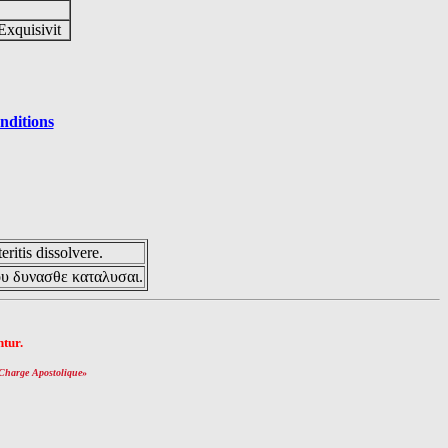
Exquisivit
nditions
eritis dissolvere.
ου δυνασθε καταλυσαι.
tur.
Charge Apostolique
»