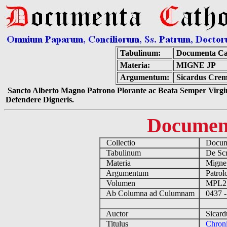
Tabulinum:
Documenta Ca
Materia:
MIGNE JP
Argumentum:
Sicardus Crem
Sancto Alberto Magno Patrono Plorante ac Beata Semper Virgin
Defendere Digneris.
Documen
Collectio
Docume
Tabulinum
De Scri
Materia
Migne
Argumentum
Patrolo
Volumen
MPL2
Ab Columna ad Culumnam
0437 -
Auctor
Sicardu
Titulus
Chron