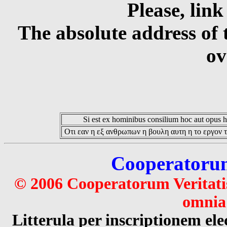
Please, link
The absolute address of 
ov
Si est ex hominibus consilium hoc aut opus hoc
Οτι εαν η εξ ανθρωπων η βουλη αυτη η το εργον τ
Cooperatorum 
© 2006 Cooperatorum Veritatis
omnia 
Litterula per inscriptionem 