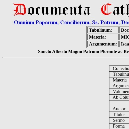
Tabulinum:
Doc
Materia:
MI
Argumentum:
Isa
Sancto Alberto Magno Patrono Plorante ac Bea
Collecti
Tabulin
Materia
Argume
Volume
Ab Colu
Auctor
Titulus
Sermo
Forma