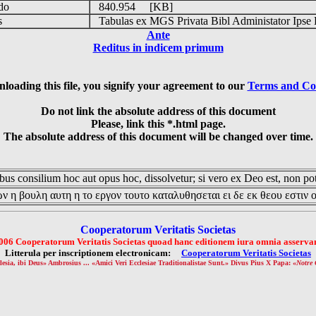
udo
840.954 [KB]
is
Tabulas ex MGS Privata Bibl Administator Ipse 
Ante
Reditus in indicem primum
loading this file, you signify your agreement to our
Terms and Co
Do not link the absolute address of this document
Please, link this *.html page.
The absolute address of this document will be changed over time.
us consilium hoc aut opus hoc, dissolvetur; si vero ex Deo est, non pot
ν η βουλη αυτη η το εργον τουτο καταλυθησεται ει δε εκ θεου εστιν 
Cooperatorum Veritatis Societas
006 Cooperatorum Veritatis Societas quoad hanc editionem iura omnia asservan
Litterula per inscriptionem electronicam:
Cooperatorum Veritatis Societas
lesia, ibi Deus» Ambrosius ... «Amici Veri Ecclesiae Traditionalistae Sunt.» Divus Pius X Papa: «
Notre 