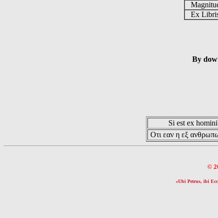
Magnit
Ex Libr
By down
Si est ex hominib
Οτι εαν η εξ ανθρωπω
© 2
«Ubi Petrus, ibi Ecc