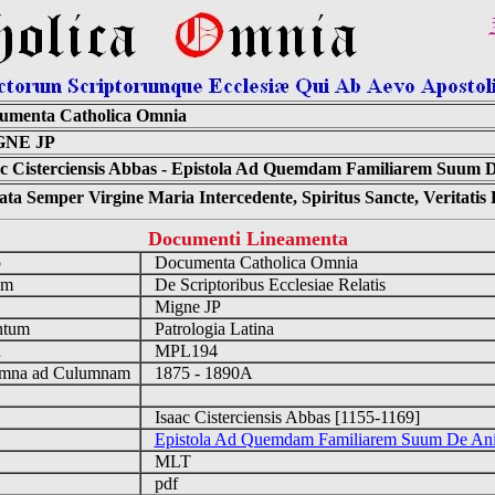
umenta Catholica Omnia
GNE JP
ac Cisterciensis Abbas - Epistola Ad Quemdam Familiarem Suum 
ta Semper Virgine Maria Intercedente, Spiritus Sancte, Veritati
Documenti Lineamenta
o
Documenta Catholica Omnia
um
De Scriptoribus Ecclesiae Relatis
Migne JP
ntum
Patrologia Latina
n
MPL194
mna ad Culumnam
1875 - 1890A
Isaac Cisterciensis Abbas [1155-1169]
Epistola Ad Quemdam Familiarem Suum De An
MLT
pdf