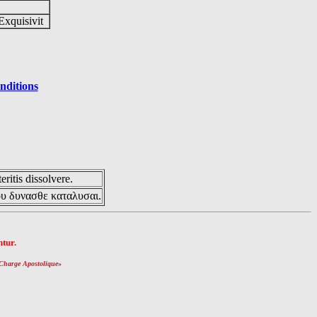
Exquisivit
nditions
eritis dissolvere.
ου δυνασθε καταλυσαι.
tur.
Charge Apostolique
»