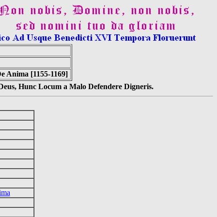
De Anima [1155-1169]
s Deus, Hunc Locum a Malo Defendere Digneris.
ima