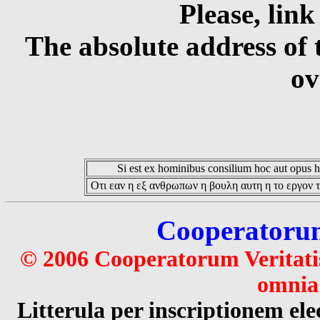
Please, link
The absolute address of 
ov
Si est ex hominibus consilium hoc aut opus hoc
Οτι εαν η εξ ανθρωπων η βουλη αυτη η το εργον τ
Cooperatorum 
© 2006 Cooperatorum Veritatis
omnia 
Litterula per inscriptionem 