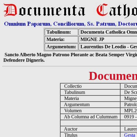
Tabulinum:
Documenta Catholica Omn
Materia:
MIGNE JP
Argumentum:
Laurentius De Leodio - G
Sancto Alberto Magno Patrono Plorante ac Beata Semper Virgin
Defendere Digneris.
Documen
Collectio
Docume
Tabulinum
De Scri
Materia
Migne
Argumentum
Patrolo
Volumen
MPL2
Ab Columna ad Culumnam
0919 -
Auctor
Laurent
Titulus
Gesta