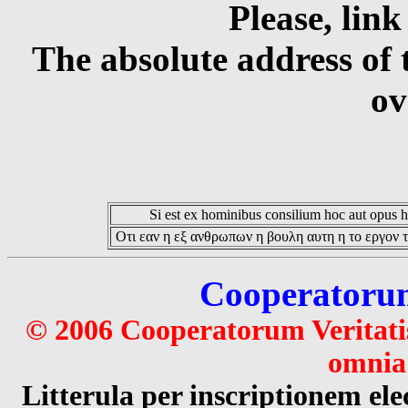
Please, link
The absolute address of 
ov
Si est ex hominibus consilium hoc aut opus hoc
Οτι εαν η εξ ανθρωπων η βουλη αυτη η το εργον τ
Cooperatorum 
© 2006 Cooperatorum Veritatis
omnia 
Litterula per inscriptionem 