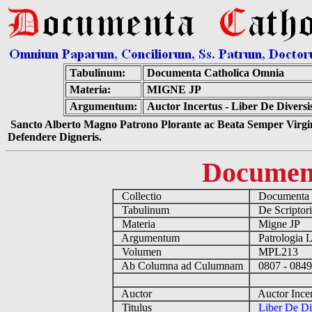
Tabulinum:
Documenta Catholica Omnia
Materia:
MIGNE JP
Argumentum:
Auctor Incertus - Liber De Diversi
Sancto Alberto Magno Patrono Plorante ac Beata Semper Virgin
Defendere Digneris.
Documen
Collectio
Documenta 
Tabulinum
De Scriptori
Materia
Migne JP
Argumentum
Patrologia 
Volumen
MPL213
Ab Columna ad Culumnam
0807 - 084
Auctor
Auctor Incer
Titulus
Liber De Di