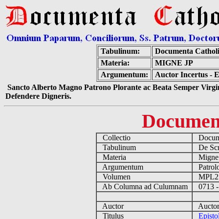
Tabulinum:
Documenta Cathol
Materia:
MIGNE JP
Argumentum:
Auctor Incertus -
Sancto Alberto Magno Patrono Plorante ac Beata Semper Virgin
Defendere Digneris.
Documen
Collectio
Docume
Tabulinum
De Scri
Materia
Migne
Argumentum
Patrolo
Volumen
MPL2
Ab Columna ad Culumnam
0713 -
Auctor
Auctor 
Titulus
Epist