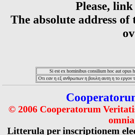
Please, link
The absolute address of 
ov
Si est ex hominibus consilium hoc aut opus hoc
Οτι εαν η εξ ανθρωπων η βουλη αυτη η το εργον τ
Cooperatorum 
© 2006 Cooperatorum Veritatis
omnia 
Litterula per inscriptionem 