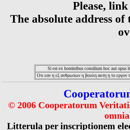
Please, link
The absolute address of 
ov
Si est ex hominibus consilium hoc aut opus hoc
Οτι εαν η εξ ανθρωπων η βουλη αυτη η το εργον τ
Cooperatorum 
© 2006 Cooperatorum Veritatis
omnia 
Litterula per inscriptionem 