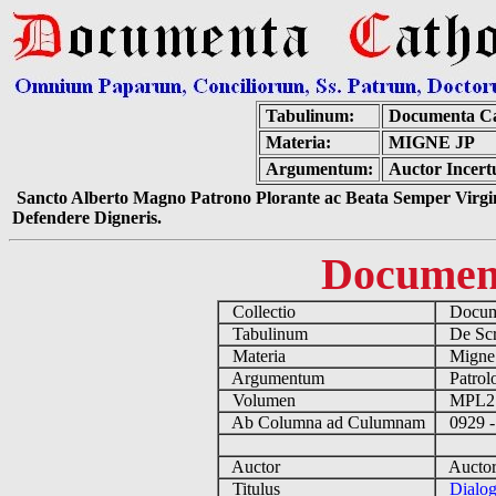
Tabulinum:
Documenta Ca
Materia:
MIGNE JP
Argumentum:
Auctor Incert
Sancto Alberto Magno Patrono Plorante ac Beata Semper Virgin
Defendere Digneris.
Documen
Collectio
Docume
Tabulinum
De Scri
Materia
Migne
Argumentum
Patrolo
Volumen
MPL2
Ab Columna ad Culumnam
0929 -
Auctor
Auctor 
Titulus
Dialog