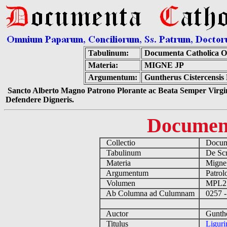
Tabulinum:
Documenta Catholica 
Materia:
MIGNE JP
Argumentum:
Guntherus Cistercensis 
Sancto Alberto Magno Patrono Plorante ac Beata Semper Virgin
Defendere Digneris.
Documen
Collectio
Docume
Tabulinum
De Scri
Materia
Migne
Argumentum
Patrolo
Volumen
MPL2
Ab Columna ad Culumnam
0257 -
Auctor
Gunther
Titulus
Liguri