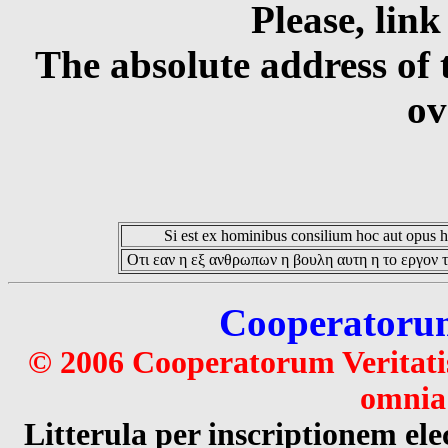
Please, link
The absolute address of 
ov
Si est ex hominibus consilium hoc aut opus hoc
Οτι εαν η εξ ανθρωπων η βουλη αυτη η το εργον τ
Cooperatorum 
© 2006 Cooperatorum Veritatis
omnia 
Litterula per inscriptionem 