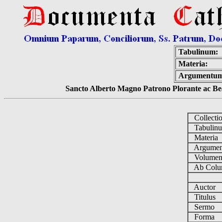
Tabulinum:
Materia:
Argumentu
Sancto Alberto Magno Patrono Plorante ac Bea
Collecti
Tabulin
Materia
Argume
Volume
Ab Colu
Auctor
Titulus
Sermo
Forma