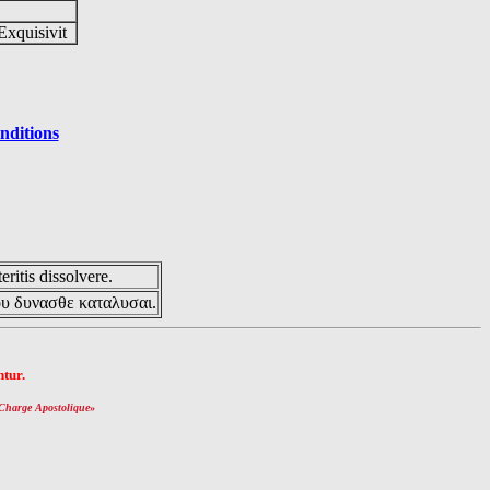
Exquisivit
nditions
eritis dissolvere.
ου δυνασθε καταλυσαι.
tur.
Charge Apostolique
»