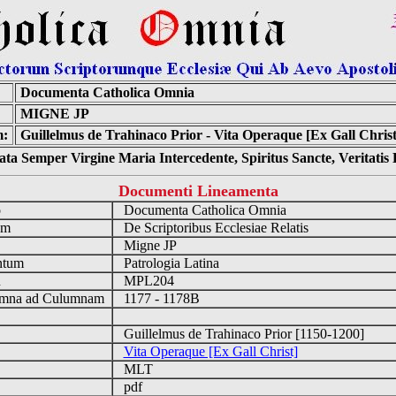
Documenta Catholica Omnia
MIGNE JP
m:
Guillelmus de Trahinaco Prior - Vita Operaque [Ex Gall Christ
ta Semper Virgine Maria Intercedente, Spiritus Sancte, Veritati
Documenti Lineamenta
o
Documenta Catholica Omnia
um
De Scriptoribus Ecclesiae Relatis
Migne JP
ntum
Patrologia Latina
n
MPL204
mna ad Culumnam
1177 - 1178B
Guillelmus de Trahinaco Prior [1150-1200]
Vita Operaque [Ex Gall Christ]
MLT
pdf