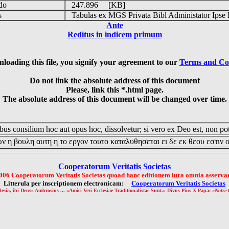
udo
247.896 [KB]
is
Tabulas ex MGS Privata Bibl Administator Ipse 
Ante
Reditus in indicem primum
loading this file, you signify your agreement to our
Terms and Co
Do not link the absolute address of this document
Please, link this *.html page.
The absolute address of this document will be changed over time.
us consilium hoc aut opus hoc, dissolvetur; si vero ex Deo est, non pot
ν η βουλη αυτη η το εργον τουτο καταλυθησεται ει δε εκ θεου εστιν 
Cooperatorum Veritatis Societas
006 Cooperatorum Veritatis Societas quoad hanc editionem iura omnia asservan
Litterula per inscriptionem electronicam:
Cooperatorum Veritatis Societas
lesia, ibi Deus» Ambrosius ... «Amici Veri Ecclesiae Traditionalistae Sunt.» Divus Pius X Papa: «
Notre 