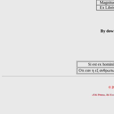
Magnit
Ex Libr
By down
Si est ex hominib
Οτι εαν η εξ ανθρωπω
© 2
«Ubi Petrus, ibi Ecc