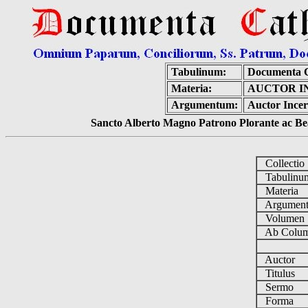
Tabulinum:
Documenta C
Materia:
AUCTOR I
Argumentum:
Auctor Incer
Sancto Alberto Magno Patrono Plorante ac Bea
Collecti
Tabulin
Materia
Argumen
Volume
Ab Colum
Auctor
Titulus
Sermo
Forma