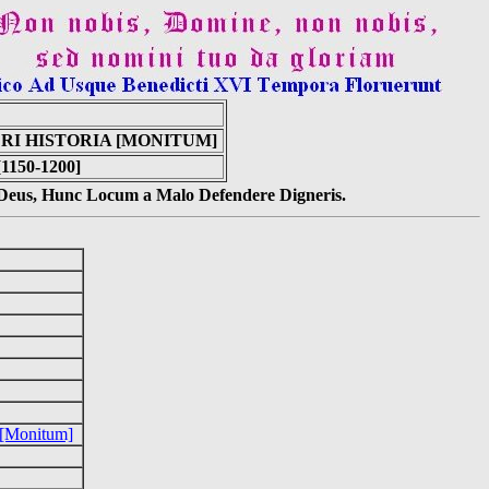
RI HISTORIA [MONITUM]
[1150-1200]
s Deus, Hunc Locum a Malo Defendere Digneris.
a [Monitum]