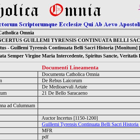
atholica Omnia
NCERTUS GUILLEMI TYRENSIS CONTINUATA BELLI SAC
tus - Guillemi Tyrensis Continuata Belli Sacri Historia [Monitum] 
ta Semper Virgine Maria Intercedente, Spiritus Sancte, Veritati
Documenti Lineamenta
o
Documenta Catholica Omnia
um
De Rebus Laicorum
De Medioaevali Aetate
tum
21 De Bello Saracaeno
n
na ad Culumnam
Auctor Incertus [1150-1200]
Guillemi Tyrensis Continuata Belli Sacri Histori
MFR
pdf