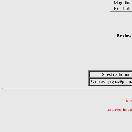
Magnitu
Ex Libri
By down
Si est ex hominib
Οτι εαν η εξ ανθρωπω
© 2
«Ubi Petrus, ibi Ecc