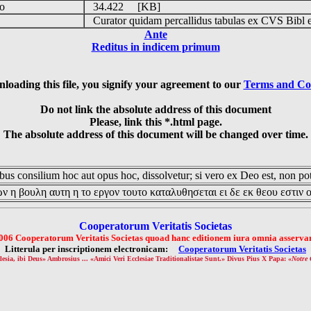
do
34.422 [KB]
s
Curator quidam percallidus tabulas ex CVS Bibl 
Ante
Reditus in indicem primum
loading this file, you signify your agreement to our
Terms and Co
Do not link the absolute address of this document
Please, link this *.html page.
The absolute address of this document will be changed over time.
us consilium hoc aut opus hoc, dissolvetur; si vero ex Deo est, non pot
ν η βουλη αυτη η το εργον τουτο καταλυθησεται ει δε εκ θεου εστιν 
Cooperatorum Veritatis Societas
006 Cooperatorum Veritatis Societas quoad hanc editionem iura omnia asservan
Litterula per inscriptionem electronicam:
Cooperatorum Veritatis Societas
lesia, ibi Deus» Ambrosius ... «Amici Veri Ecclesiae Traditionalistae Sunt.» Divus Pius X Papa: «
Notre 