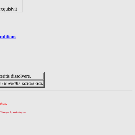
exquisivit
nditions
eritis dissolvere.
ου δυνασθε καταλυσαι.
tur.
Charge Apostolique
»