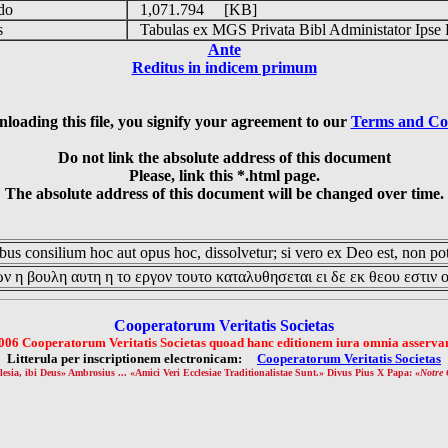
udo
1,071.794 [KB]
is
Tabulas ex MGS Privata Bibl Administator Ipse 
Ante
Reditus in indicem primum
loading this file, you signify your agreement to our
Terms and Co
Do not link the absolute address of this document
Please, link this *.html page.
The absolute address of this document will be changed over time.
us consilium hoc aut opus hoc, dissolvetur; si vero ex Deo est, non pot
ν η βουλη αυτη η το εργον τουτο καταλυθησεται ει δε εκ θεου εστιν 
Cooperatorum Veritatis Societas
006 Cooperatorum Veritatis Societas quoad hanc editionem iura omnia asservan
Litterula per inscriptionem electronicam:
Cooperatorum Veritatis Societas
lesia, ibi Deus» Ambrosius ... «Amici Veri Ecclesiae Traditionalistae Sunt.» Divus Pius X Papa: «
Notre 