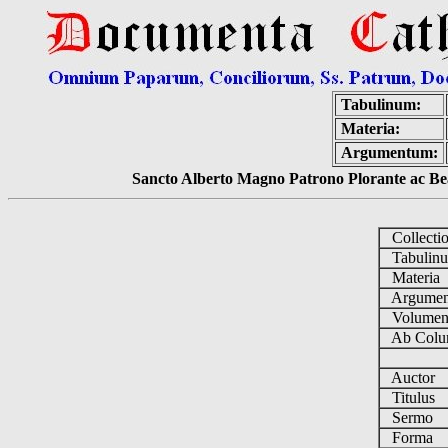
Tabulinum:
Materia:
Argumentum:
Sancto Alberto Magno Patrono Plorante ac Bea
Collecti
Tabulin
Materia
Argume
Volume
Ab Colu
Auctor
Titulus
Sermo
Forma