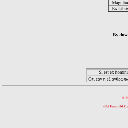
Magnit
Ex Libr
By down
Si est ex hominib
Οτι εαν η εξ ανθρωπω
© 2
«Ubi Petrus, ibi Ecc