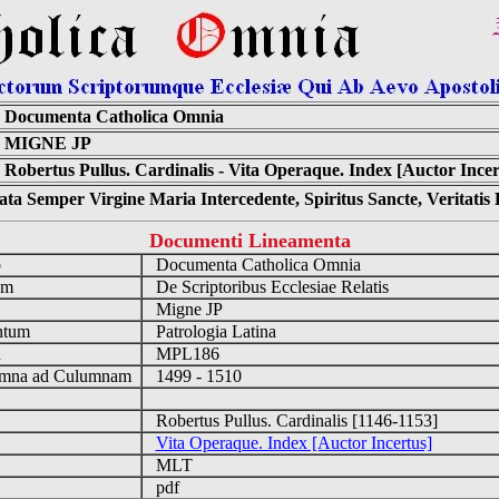
Documenta Catholica Omnia
MIGNE JP
Robertus Pullus. Cardinalis - Vita Operaque. Index [Auctor Incer
ta Semper Virgine Maria Intercedente, Spiritus Sancte, Veritati
Documenti Lineamenta
o
Documenta Catholica Omnia
um
De Scriptoribus Ecclesiae Relatis
Migne JP
ntum
Patrologia Latina
n
MPL186
mna ad Culumnam
1499 - 1510
Robertus Pullus. Cardinalis [1146-1153]
Vita Operaque. Index [Auctor Incertus]
MLT
pdf