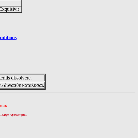
Exquisivit
nditions
eritis dissolvere.
ου δυνασθε καταλυσαι.
tur.
Charge Apostolique
»