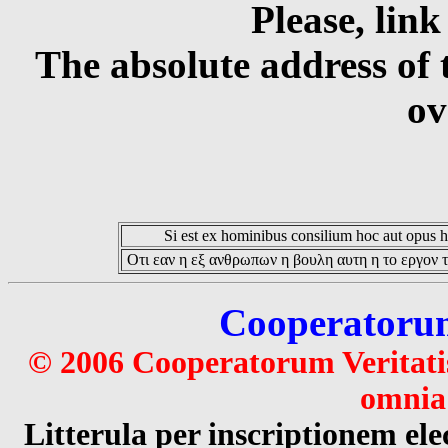
Please, link
The absolute address of 
ov
Si est ex hominibus consilium hoc aut opus hoc
Οτι εαν η εξ ανθρωπων η βουλη αυτη η το εργον τ
Cooperatorum 
© 2006 Cooperatorum Veritatis
omnia 
Litterula per inscriptionem 