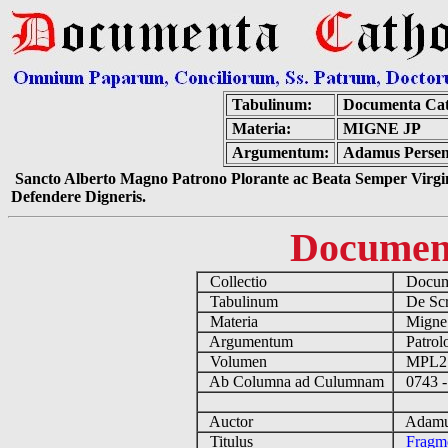
Tabulinum:
Documenta Cat
Materia:
MIGNE JP
Argumentum:
Adamus Perseni
Sancto Alberto Magno Patrono Plorante ac Beata Semper Virgin
Defendere Digneris.
Documen
Collectio
Docume
Tabulinum
De Scri
Materia
Migne
Argumentum
Patrolo
Volumen
MPL2
Ab Columna ad Culumnam
0743 -
Auctor
Adamus 
Titulus
Fragm