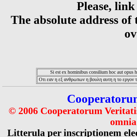
Please, link
The absolute address of 
ov
Si est ex hominibus consilium hoc aut opus hoc
Οτι εαν η εξ ανθρωπων η βουλη αυτη η το εργον τ
Cooperatorum 
© 2006 Cooperatorum Veritatis
omnia 
Litterula per inscriptionem 