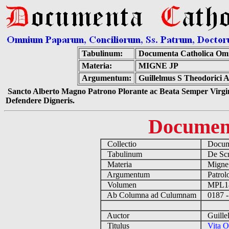
Tabulinum:
Documenta Catholica Om
Materia:
MIGNE JP
Argumentum:
Guillelmus S Theodorici A
Sancto Alberto Magno Patrono Plorante ac Beata Semper Virgin
Defendere Digneris.
Documen
Collectio
Docume
Tabulinum
De Scri
Materia
Migne
Argumentum
Patrolo
Volumen
MPL1
Ab Columna ad Culumnam
0187 -
Auctor
Guillel
Titulus
Vita O