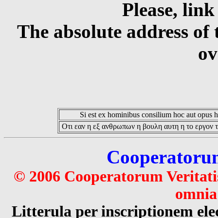
Please, link
The absolute address of 
ov
Si est ex hominibus consilium hoc aut opus hoc
Οτι εαν η εξ ανθρωπων η βουλη αυτη η το εργον τ
Cooperatorum 
© 2006 Cooperatorum Veritatis
omnia 
Litterula per inscriptionem 