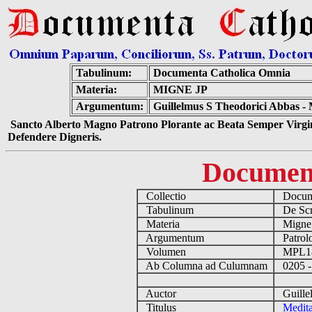
Tabulinum:
Documenta Catholica Omnia
Materia:
MIGNE JP
Argumentum:
Guillelmus S Theodorici Abbas - M
Sancto Alberto Magno Patrono Plorante ac Beata Semper Virgin
Defendere Digneris.
Documen
Collectio
Docume
Tabulinum
De Scri
Materia
Migne
Argumentum
Patrolo
Volumen
MPL1
Ab Columna ad Culumnam
0205 -
Auctor
Guillel
Titulus
Medita