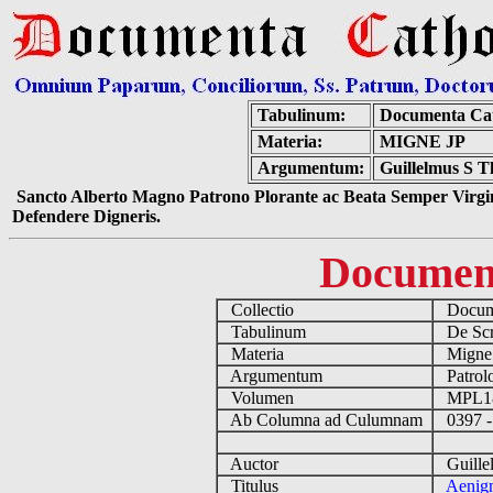
Tabulinum:
Documenta Cat
Materia:
MIGNE JP
Argumentum:
Guillelmus S T
Sancto Alberto Magno Patrono Plorante ac Beata Semper Virgin
Defendere Digneris.
Documen
Collectio
Docume
Tabulinum
De Scri
Materia
Migne
Argumentum
Patrolo
Volumen
MPL1
Ab Columna ad Culumnam
0397 -
Auctor
Guillel
Titulus
Aenigm