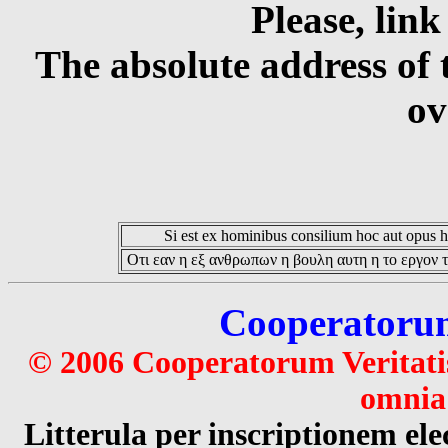
Please, link
The absolute address of 
ov
Si est ex hominibus consilium hoc aut opus hoc
Οτι εαν η εξ ανθρωπων η βουλη αυτη η το εργον τ
Cooperatorum 
© 2006 Cooperatorum Veritatis
omnia 
Litterula per inscriptionem 