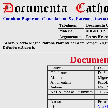
Tabulinum:
Documenta C
Materia:
MIGNE JP
Argumentum:
Petrus Blesen
Sancto Alberto Magno Patrono Plorante ac Beata Semper Virgin
Defendere Digneris.
Documen
Collectio
Docume
Tabulinum
De Scri
Materia
Migne
Argumentum
Patrolo
Volumen
MPL2
Ab Columna ad Culumnam
1157 -
Auctor
Petrus 
Titulus
Vita O