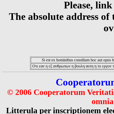
Please, link
The absolute address of 
ov
Si est ex hominibus consilium hoc aut opus hoc
Οτι εαν η εξ ανθρωπων η βουλη αυτη η το εργον τ
Cooperatorum 
© 2006 Cooperatorum Veritatis
omnia 
Litterula per inscriptionem 