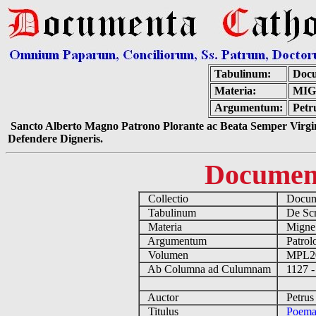
Tabulinum:
Docu
Materia:
MIG
Argumentum:
Petr
Sancto Alberto Magno Patrono Plorante ac Beata Semper Virgin
Defendere Digneris.
Documen
Collectio
Docume
Tabulinum
De Scri
Materia
Migne
Argumentum
Patrolo
Volumen
MPL2
Ab Columna ad Culumnam
1127 -
Auctor
Petrus 
Titulus
Poema