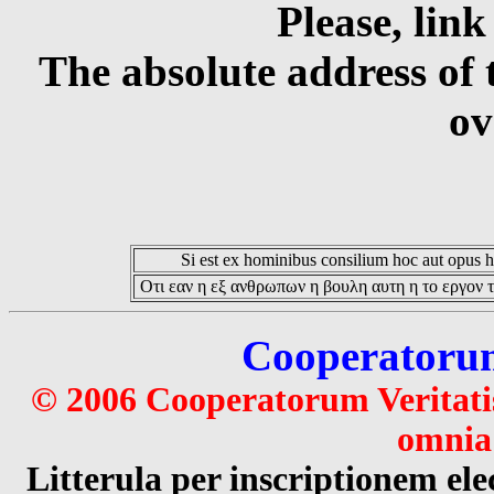
Please, link
The absolute address of 
ov
Si est ex hominibus consilium hoc aut opus hoc
Οτι εαν η εξ ανθρωπων η βουλη αυτη η το εργον τ
Cooperatorum 
© 2006 Cooperatorum Veritatis
omnia 
Litterula per inscriptionem 