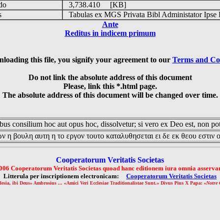
udo
3,738.410 [KB]
is
Tabulas ex MGS Privata Bibl Administator Ipse 
Ante
Reditus in indicem primum
loading this file, you signify your agreement to our
Terms and Co
Do not link the absolute address of this document
Please, link this *.html page.
The absolute address of this document will be changed over time.
us consilium hoc aut opus hoc, dissolvetur; si vero ex Deo est, non pot
ν η βουλη αυτη η το εργον τουτο καταλυθησεται ει δε εκ θεου εστιν 
Cooperatorum Veritatis Societas
006 Cooperatorum Veritatis Societas quoad hanc editionem iura omnia asservan
Litterula per inscriptionem electronicam:
Cooperatorum Veritatis Societas
lesia, ibi Deus» Ambrosius ... «Amici Veri Ecclesiae Traditionalistae Sunt.» Divus Pius X Papa: «
Notre 