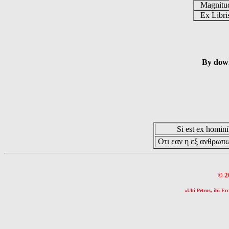
Magnit
Ex Libr
By down
Si est ex hominib
Οτι εαν η εξ ανθρωπω
© 2
«Ubi Petrus, ibi Ecc