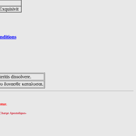
Exquisivit
nditions
eritis dissolvere.
ου δυνασθε καταλυσαι.
tur.
Charge Apostolique
»