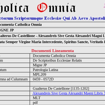
cumenta Catholica Omnia
IGNE JP
alterus De Castellione - Alexandreis Sive Gesta Alexandri Magni L
ta Semper Virgine Maria Intercedente, Spiritus Sancte, Veritati
Documenti Lineamenta
o
Documenta Catholica Omnia
um
De Scriptoribus Ecclesiae Relatis
Migne JP
ntum
Patrologia Latina
n
MPL209
mna ad Culumnam
0459 - 0572D
Gualterus De Castellione [1135-1202]
Alexandreis Sive Gesta Alexandri Magni Libris 
MLT
pdf