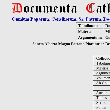
Tabulinum:
Do
Materia:
M
Argumentum:
Gu
Sancto Alberto Magno Patrono Plorante ac Bea
Collecti
Tabulin
Materia
Argume
Volume
Ab Colu
Auctor
Titulus
Sermo
Forma