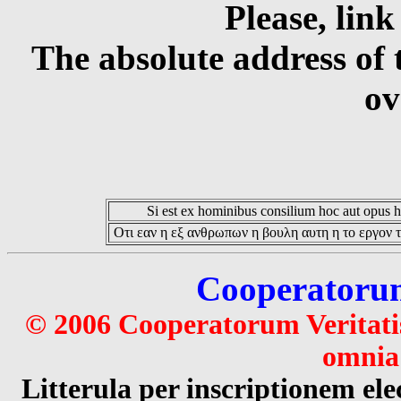
Please, link
The absolute address of 
ov
Si est ex hominibus consilium hoc aut opus hoc
Οτι εαν η εξ ανθρωπων η βουλη αυτη η το εργον τ
Cooperatorum 
© 2006 Cooperatorum Veritatis
omnia 
Litterula per inscriptionem 