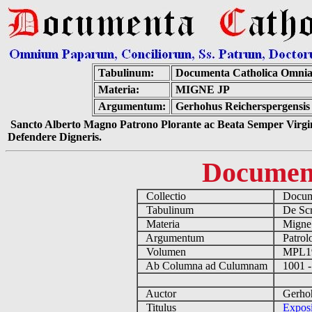
Tabulinum:
Documenta Catholica Omni
Materia:
MIGNE JP
Argumentum:
Gerhohus Reicherspergensis 
Sancto Alberto Magno Patrono Plorante ac Beata Semper Virgin
Defendere Digneris.
Documen
Collectio
Docume
Tabulinum
De Scri
Materia
Migne
Argumentum
Patrolo
Volumen
MPL1
Ab Columna ad Culumnam
1001 -
Auctor
Gerhohu
Titulus
Exposi