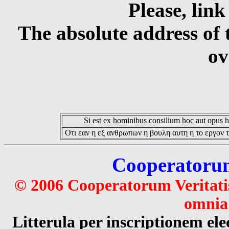
Please, link
The absolute address of 
ov
Si est ex hominibus consilium hoc aut opus hoc
Οτι εαν η εξ ανθρωπων η βουλη αυτη η το εργον τ
Cooperatorum 
© 2006 Cooperatorum Veritatis
omnia 
Litterula per inscriptionem 