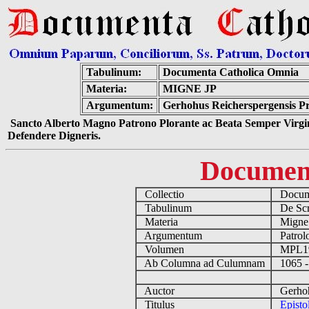
Tabulinum:
Documenta Catholica Omnia
Materia:
MIGNE JP
Argumentum:
Gerhohus Reicherspergensis Pr
Sancto Alberto Magno Patrono Plorante ac Beata Semper Virgin
Defendere Digneris.
Documen
Collectio
Docume
Tabulinum
De Scri
Materia
Migne
Argumentum
Patrolo
Volumen
MPL1
Ab Columna ad Culumnam
1065 -
Auctor
Gerhohu
Titulus
Epist