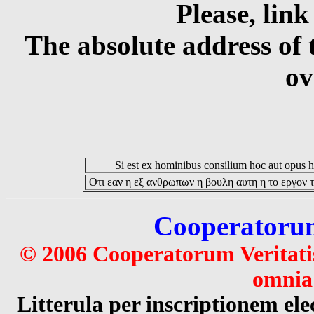
Please, link
The absolute address of 
ov
Si est ex hominibus consilium hoc aut opus hoc
Οτι εαν η εξ ανθρωπων η βουλη αυτη η το εργον τ
Cooperatorum 
© 2006 Cooperatorum Veritatis
omnia 
Litterula per inscriptionem 