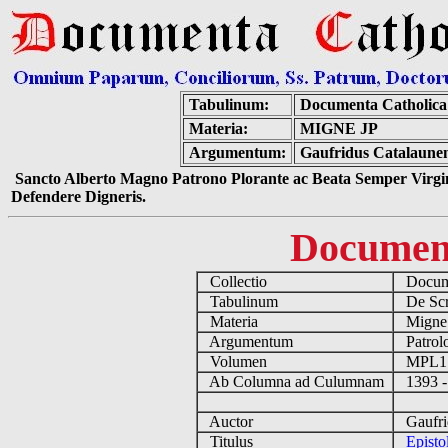
Tabulinum:
Documenta Catholic
Materia:
MIGNE JP
Argumentum:
Gaufridus Catalaunens
Sancto Alberto Magno Patrono Plorante ac Beata Semper Virgin
Defendere Digneris.
Documen
Collectio
Docume
Tabulinum
De Scri
Materia
Migne
Argumentum
Patrolo
Volumen
MPL1
Ab Columna ad Culumnam
1393 -
Auctor
Gaufrid
Titulus
Episto