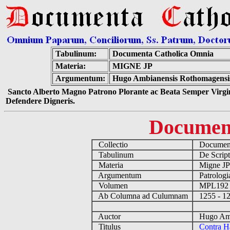
Tabulinum:
Documenta Catholica Omnia
Materia:
MIGNE JP
Argumentum:
Hugo Ambianensis Rothomagensis 
Sancto Alberto Magno Patrono Plorante ac Beata Semper Virgin
Defendere Digneris.
Documen
Collectio
Document
Tabulinum
De Scripto
Materia
Migne J
Argumentum
Patrologi
Volumen
MPL19
Ab Columna ad Culumnam
1255 - 
Auctor
Hugo Ambi
Titulus
Contra H