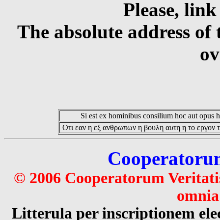
Please, link
The absolute address of 
ov
Si est ex hominibus consilium hoc aut opus hoc
Οτι εαν η εξ ανθρωπων η βουλη αυτη η το εργον τ
Cooperatorum 
© 2006 Cooperatorum Veritatis
omnia 
Litterula per inscriptionem 