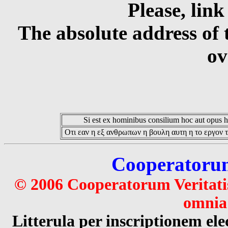
Please, link
The absolute address of 
ov
Si est ex hominibus consilium hoc aut opus hoc
Οτι εαν η εξ ανθρωπων η βουλη αυτη η το εργον τ
Cooperatorum 
© 2006 Cooperatorum Veritatis
omnia 
Litterula per inscriptionem 