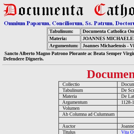
Tabulinum:
Documenta Catholica O
Materia:
JOANNES MICHAELEN
Argumentum:
Joannes Michaelensis - V
Sancto Alberto Magno Patrono Plorante ac Beata Semper Virgin
Defendere Digneris.
Documen
Collectio
Docume
Tabulinum
De Scri
Materia
De Lati
Argumentum
1128-11
Volumen
Ab Columna ad Culumnam
Auctor
Joannes
Titulus
Vita O