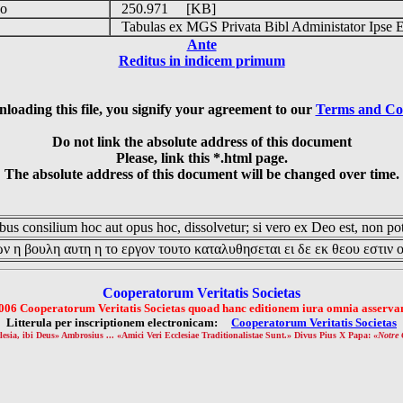
do
250.971 [KB]
s
Tabulas ex MGS Privata Bibl Administator Ipse 
Ante
Reditus in indicem primum
loading this file, you signify your agreement to our
Terms and Co
Do not link the absolute address of this document
Please, link this *.html page.
The absolute address of this document will be changed over time.
us consilium hoc aut opus hoc, dissolvetur; si vero ex Deo est, non pot
ν η βουλη αυτη η το εργον τουτο καταλυθησεται ει δε εκ θεου εστιν 
Cooperatorum Veritatis Societas
006 Cooperatorum Veritatis Societas quoad hanc editionem iura omnia asservan
Litterula per inscriptionem electronicam:
Cooperatorum Veritatis Societas
lesia, ibi Deus» Ambrosius ... «Amici Veri Ecclesiae Traditionalistae Sunt.» Divus Pius X Papa: «
Notre 