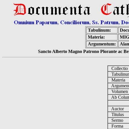
Tabulinum:
Docu
Materia:
MIG
Argumentum:
Alan
Sancto Alberto Magno Patrono Plorante ac Bea
Collecti
Tabulin
Materia
Argumen
Volume
Ab Colum
Auctor
Titulus
Sermo
Forma