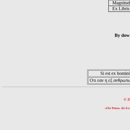
Magnitu
Ex Libri
By down
Si est ex hominib
Οτι εαν η εξ ανθρωπω
© 2
«Ubi Petrus, ibi Ecc