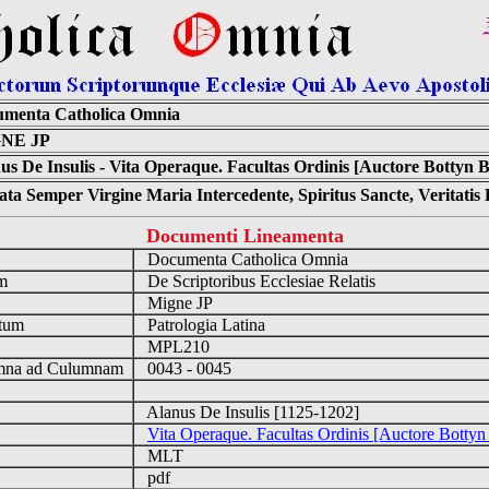
menta Catholica Omnia
NE JP
us De Insulis - Vita Operaque. Facultas Ordinis [Auctore Bottyn 
ta Semper Virgine Maria Intercedente, Spiritus Sancte, Veritati
Documenti Lineamenta
o
Documenta Catholica Omnia
um
De Scriptoribus Ecclesiae Relatis
Migne JP
tum
Patrologia Latina
n
MPL210
na ad Culumnam
0043 - 0045
Alanus De Insulis [1125-1202]
Vita Operaque. Facultas Ordinis [Auctore Bottyn
MLT
pdf