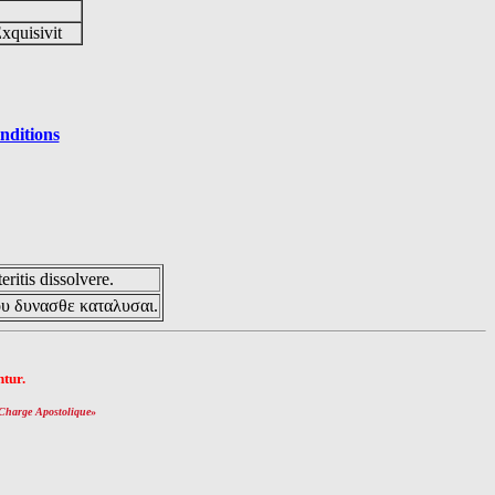
Exquisivit
nditions
eritis dissolvere.
ου δυνασθε καταλυσαι.
tur.
Charge Apostolique
»