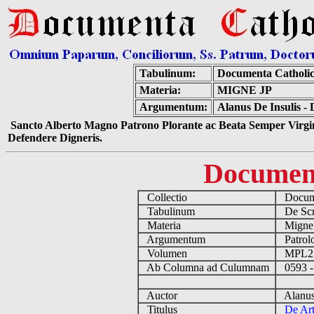
Tabulinum:
Documenta Catholi
Materia:
MIGNE JP
Argumentum:
Alanus De Insulis - 
Sancto Alberto Magno Patrono Plorante ac Beata Semper Virgin
Defendere Digneris.
Documen
Collectio
Docume
Tabulinum
De Scri
Materia
Migne
Argumentum
Patrolo
Volumen
MPL2
Ab Columna ad Culumnam
0593 -
Auctor
Alanus 
Titulus
De Art