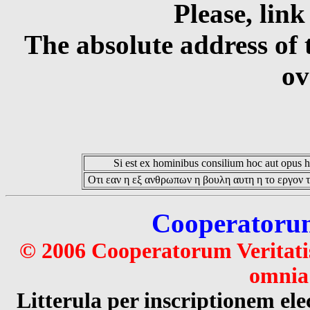
Please, link
The absolute address of 
ov
Si est ex hominibus consilium hoc aut opus hoc
Οτι εαν η εξ ανθρωπων η βουλη αυτη η το εργον τ
Cooperatorum 
© 2006 Cooperatorum Veritatis
omnia 
Litterula per inscriptionem 