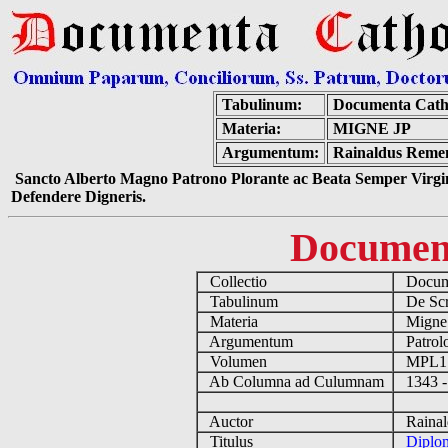
Tabulinum:
Documenta Cath
Materia:
MIGNE JP
Argumentum:
Rainaldus Remens
Sancto Alberto Magno Patrono Plorante ac Beata Semper Virgin
Defendere Digneris.
Documen
Collectio
Docume
Tabulinum
De Scri
Materia
Migne
Argumentum
Patrolo
Volumen
MPL1
Ab Columna ad Culumnam
1343 -
Auctor
Rainald
Titulus
Diplo