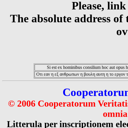
Please, link
The absolute address of 
ov
Si est ex hominibus consilium hoc aut opus hoc
Οτι εαν η εξ ανθρωπων η βουλη αυτη η το εργον τ
Cooperatorum 
© 2006 Cooperatorum Veritatis
omnia 
Litterula per inscriptionem 