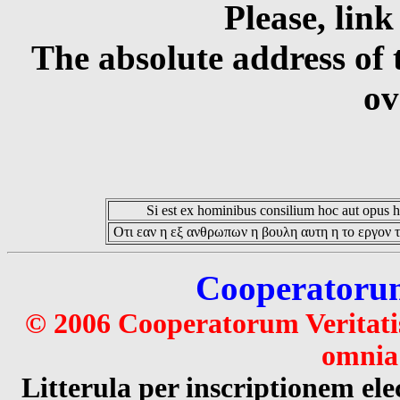
Please, link
The absolute address of 
ov
Si est ex hominibus consilium hoc aut opus hoc
Οτι εαν η εξ ανθρωπων η βουλη αυτη η το εργον τ
Cooperatorum 
© 2006 Cooperatorum Veritatis
omnia 
Litterula per inscriptionem 