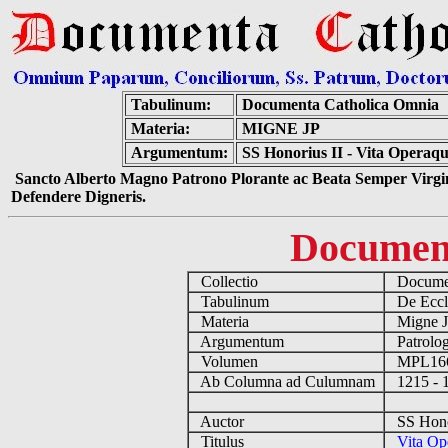
Tabulinum:
Documenta Catholica Omnia
Materia:
MIGNE JP
Argumentum:
SS Honorius II - Vita Operaqu
Sancto Alberto Magno Patrono Plorante ac Beata Semper Virgin
Defendere Digneris.
Documen
Collectio
Documen
Tabulinum
De Eccle
Materia
Migne 
Argumentum
Patrolog
Volumen
MPL1
Ab Columna ad Culumnam
1215 - 
Auctor
SS Honor
Titulus
Vita Op