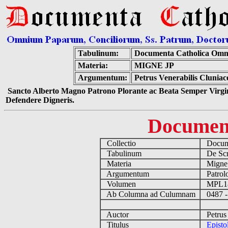
Tabulinum:
Documenta Catholica Omn
Materia:
MIGNE JP
Argumentum:
Petrus Venerabilis Cluniac
Sancto Alberto Magno Patrono Plorante ac Beata Semper Virgin
Defendere Digneris.
Documen
Collectio
Docume
Tabulinum
De Scri
Materia
Migne
Argumentum
Patrolo
Volumen
MPL1
Ab Columna ad Culumnam
0487 -
Auctor
Petrus 
Titulus
Episto