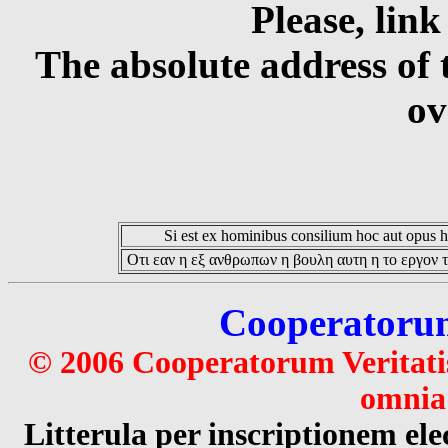
Please, link
The absolute address of 
ov
Si est ex hominibus consilium hoc aut opus hoc
Οτι εαν η εξ ανθρωπων η βουλη αυτη η το εργον τ
Cooperatorum 
© 2006 Cooperatorum Veritatis
omnia 
Litterula per inscriptionem 