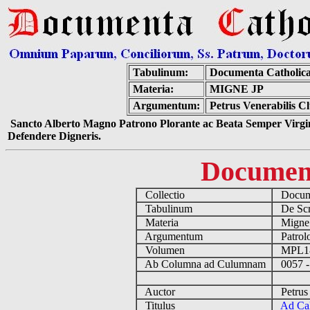
Tabulinum:
Documenta Catholic
Materia:
MIGNE JP
Argumentum:
Petrus Venerabilis C
Sancto Alberto Magno Patrono Plorante ac Beata Semper Virgin
Defendere Digneris.
Documen
Collectio
Docume
Tabulinum
De Scri
Materia
Migne
Argumentum
Patrolo
Volumen
MPL1
Ab Columna ad Culumnam
0057 -
Auctor
Petrus 
Titulus
Ad Ca