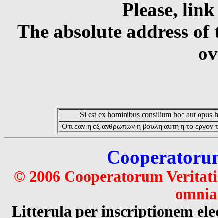
Please, link
The absolute address of 
ov
Si est ex hominibus consilium hoc aut opus hoc
Οτι εαν η εξ ανθρωπων η βουλη αυτη η το εργον τ
Cooperatorum 
© 2006 Cooperatorum Veritatis
omnia 
Litterula per inscriptionem 