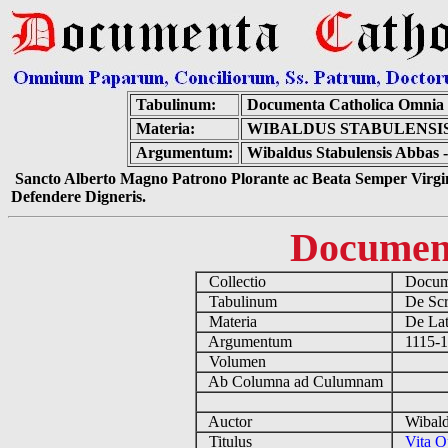
Tabulinum:
Documenta Catholica Omnia
Materia:
WIBALDUS STABULENSIS
Argumentum:
Wibaldus Stabulensis Abbas -
Sancto Alberto Magno Patrono Plorante ac Beata Semper Virgin
Defendere Digneris.
Documen
Collectio
Docume
Tabulinum
De Scri
Materia
De Lati
Argumentum
1115-11
Volumen
Ab Columna ad Culumnam
Auctor
Wibaldu
Titulus
Vita O