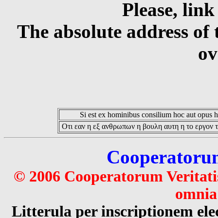
Please, link
The absolute address of 
ov
Si est ex hominibus consilium hoc aut opus hoc
Οτι εαν η εξ ανθρωπων η βουλη αυτη η το εργον τ
Cooperatorum 
© 2006 Cooperatorum Veritatis
omnia 
Litterula per inscriptionem 