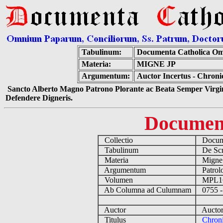
Tabulinum:
Documenta Catholica Om
Materia:
MIGNE JP
Argumentum:
Auctor Incertus - Chron
Sancto Alberto Magno Patrono Plorante ac Beata Semper Virgin
Defendere Digneris.
Documen
Collectio
Docume
Tabulinum
De Scri
Materia
Migne
Argumentum
Patrolo
Volumen
MPL1
Ab Columna ad Culumnam
0755 -
Auctor
Auctor 
Titulus
Chron