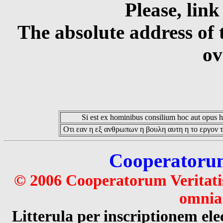
Please, link
The absolute address of 
ov
Si est ex hominibus consilium hoc aut opus hoc
Οτι εαν η εξ ανθρωπων η βουλη αυτη η το εργον τ
Cooperatorum 
© 2006 Cooperatorum Veritatis
omnia 
Litterula per inscriptionem 