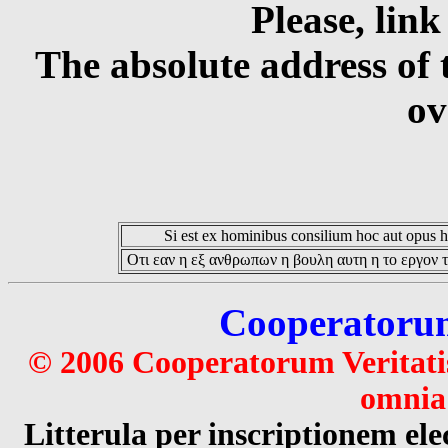
Please, link
The absolute address of 
ov
Si est ex hominibus consilium hoc aut opus hoc
Οτι εαν η εξ ανθρωπων η βουλη αυτη η το εργον τ
Cooperatorum 
© 2006 Cooperatorum Veritatis
omnia 
Litterula per inscriptionem 