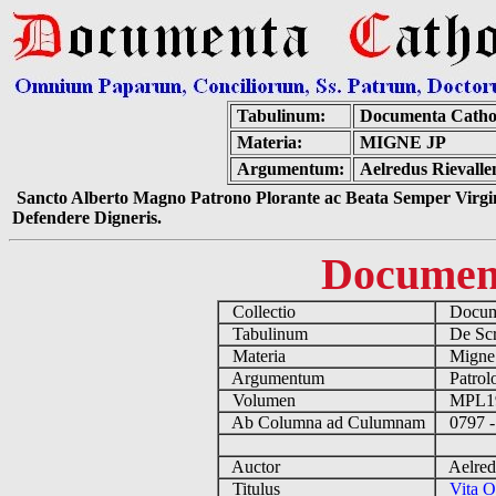
Tabulinum:
Documenta Catho
Materia:
MIGNE JP
Argumentum:
Aelredus Rievalle
Sancto Alberto Magno Patrono Plorante ac Beata Semper Virgin
Defendere Digneris.
Documen
Collectio
Docume
Tabulinum
De Scri
Materia
Migne
Argumentum
Patrolo
Volumen
MPL1
Ab Columna ad Culumnam
0797 -
Auctor
Aelredu
Titulus
Vita O