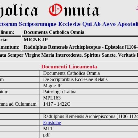
linum:
Documenta Catholica Omnia
ria:
MIGNE JP
umentum:
Radulphus Remensis Archiepiscopus - Epistolae [1106-
ta Semper Virgine Maria Intercedente, Spiritus Sancte, Veritati
Documenti Lineamenta
o
Documenta Catholica Omnia
um
De Scriptoribus Ecclesiae Relatis
Migne JP
ntum
Patrologia Latina
n
MPL163
mna ad Culumnam
1417 - 1422C
Radulphus Remensis Archiepiscopus [1106-112
Epistolae
MLT
pdf