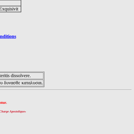
Exquisivit
nditions
eritis dissolvere.
ου δυνασθε καταλυσαι.
tur.
Charge Apostolique
»