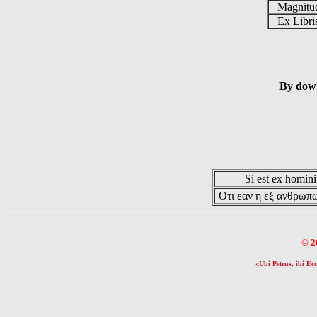
Magnit
Ex Libr
By down
Si est ex hominib
Οτι εαν η εξ ανθρωπω
© 2
«Ubi Petrus, ibi Ecc