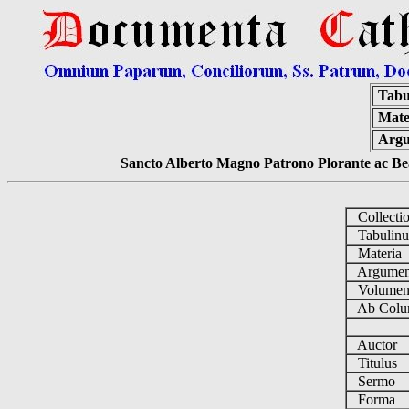
Tabu
Mate
Arg
Sancto Alberto Magno Patrono Plorante ac Bea
Collecti
Tabulin
Materia
Argume
Volume
Ab Colu
Auctor
Titulus
Sermo
Forma