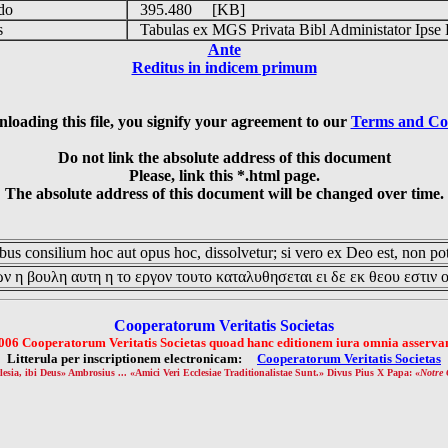
udo
395.480 [KB]
is
Tabulas ex MGS Privata Bibl Administator Ipse 
Ante
Reditus in indicem primum
loading this file, you signify your agreement to our
Terms and Co
Do not link the absolute address of this document
Please, link this *.html page.
The absolute address of this document will be changed over time.
us consilium hoc aut opus hoc, dissolvetur; si vero ex Deo est, non pot
ν η βουλη αυτη η το εργον τουτο καταλυθησεται ει δε εκ θεου εστιν 
Cooperatorum Veritatis Societas
006 Cooperatorum Veritatis Societas quoad hanc editionem iura omnia asservan
Litterula per inscriptionem electronicam:
Cooperatorum Veritatis Societas
lesia, ibi Deus» Ambrosius ... «Amici Veri Ecclesiae Traditionalistae Sunt.» Divus Pius X Papa: «
Notre 