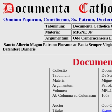
Tabulinum:
Documenta Catholica
Materia:
MIGNE JP
Argumentum:
Odo Cameracensesis Ep
Sancto Alberto Magno Patrono Plorante ac Beata Semper Virgin
Defendere Digneris.
Documen
Collectio
Docume
Tabulinum
De Scri
Materia
Migne
Argumentum
Patrolo
Volumen
MPL1
Ab Columna ad Culumnam
1053 -
Auctor
Odo Cam
Titulus
Exposi