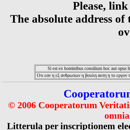
Please, link
The absolute address of 
ov
Si est ex hominibus consilium hoc aut opus hoc
Οτι εαν η εξ ανθρωπων η βουλη αυτη η το εργον τ
Cooperatorum 
© 2006 Cooperatorum Veritatis
omnia 
Litterula per inscriptionem 